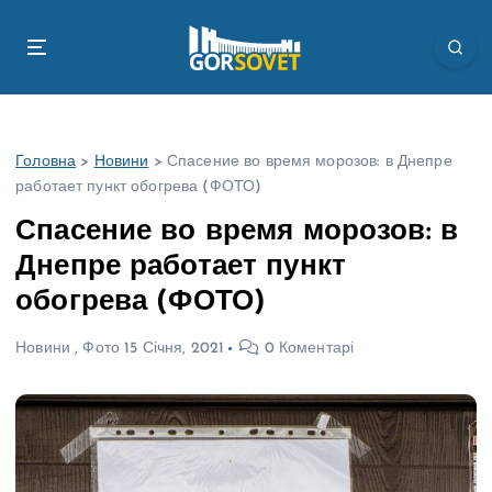
П
е
р
е
й
т
Головна
>
Новини
>
Спасение во время морозов: в Днепре
и
работает пункт обогрева (ФОТО)
д
о
Спасение во время морозов: в
в
Днепре работает пункт
м
і
обогрева (ФОТО)
с
т
Новини
,
Фото
15 Січня, 2021
0 Коментарі
у