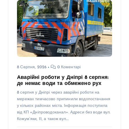
8 Серпня, 2026
0 Коментарі
Аварійні роботи у Дніпрі 8 серпня:
де немає води та обмежено рух
8 серпня у Дніпрі через аварійні роботи на
мережах тимчасово припинили водопостачання
у кількох районах міста. Інформація поступила
від КП «Дніпроводоканал». Адреси без води вул.
Кожум’яки, 11, а також вул.…