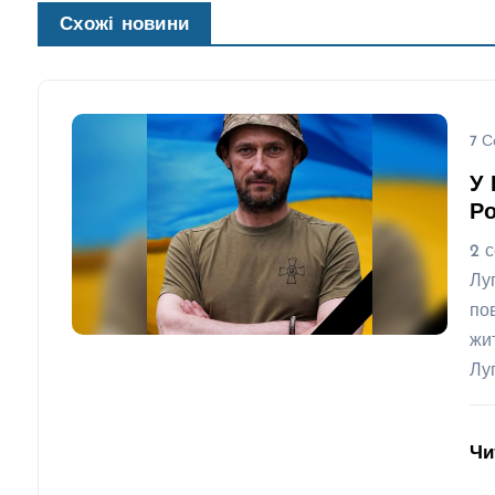
Схожі новини
7 С
У 
Ро
2 
Лу
по
жи
Лу
Чи