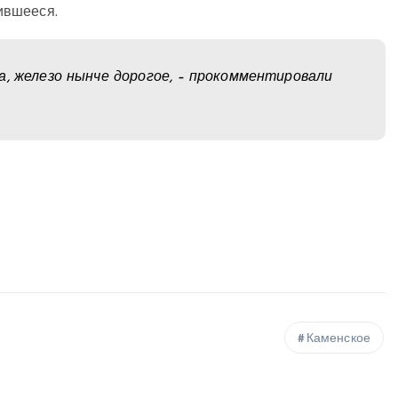
чившееся.
а, железо нынче дорогое, – прокомментировали
.
Каменское