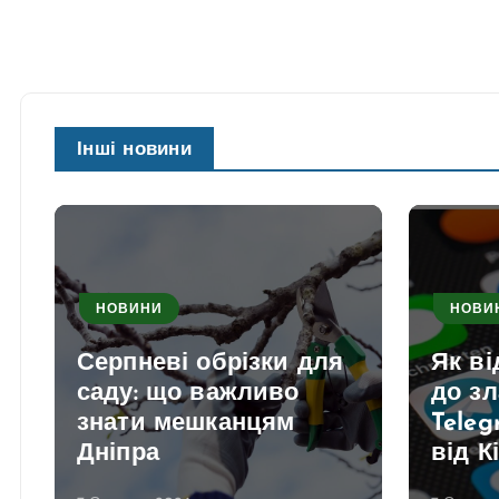
Інші новини
НОВИНИ
НОВИ
Серпневі обрізки для
Як в
саду: що важливо
до з
знати мешканцям
Teleg
Дніпра
від К