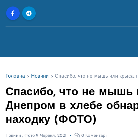
П
е
р
е
й
т
и
д
о
Головна
>
Новини
>
Спасибо, что не мышь или крыса:
в
м
Спасибо, что не мышь 
і
Днепром в хлебе обна
с
т
находку (ФОТО)
у
Новини
,
Фото
9 Червня, 2021
0 Коментарі