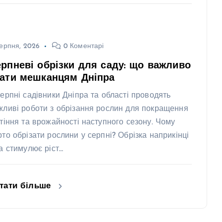
ерпня, 2026
0 Коментарі
рпневі обрізки для саду: що важливо
нати мешканцям Дніпра
серпні садівники Дніпра та області проводять
жливі роботи з обрізання рослин для покращення
ітіння та врожайності наступного сезону. Чому
рто обрізати рослини у серпні? Обрізка наприкінці
та стимулює ріст…
тати більше