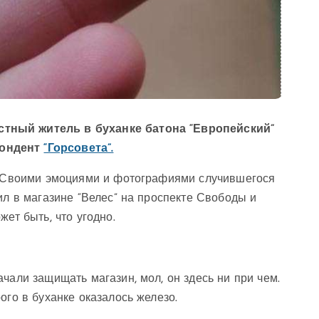
стный житель в буханке батона “Европейский”
пондент
“Горсовета”.
ь. Своими эмоциями и фотографиями случившегося
ил в магазине “Велес” на проспекте Свободы и
ет быть, что угодно.
чали защищать магазин, мол, он здесь ни при чем.
ого в буханке оказалось железо.