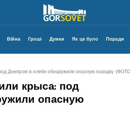
Війна
Гроші
Думки
Як це було
Поради
 под Днепром в хлебе обнаружили опасную находку (ФОТ
или крыса: под
ружили опасную