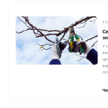
7 С
Се
з
У 
ва
цв
ва
лі
Чи