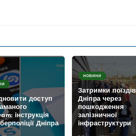
НОВИНИ
НИ
Затримки поїздів
ідновити доступ
Дніпра через
ламаного
пошкодження
ram: інструкція
залізничної
іберполіції Дніпра
інфраструктури