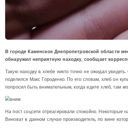
В городе Каменское Днепропетровской области ме
обнаружил неприятную находку, сообщает коррес
Такую находку в хлебе никто точно не ожидал увидет
поделился Макс Городенко. По его словам, хлеб он куп
попросил быть внимательным, когда едите хлеб, там мож
На пост соцсети отреагировали спокойно. Некоторые на
Виноват в данном случае производитель, по вине котор