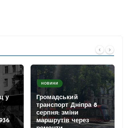
НОВИНИ
ц у
Громадський
транспорт Дніпра 8
серпня: зміни
936
маршрутів через