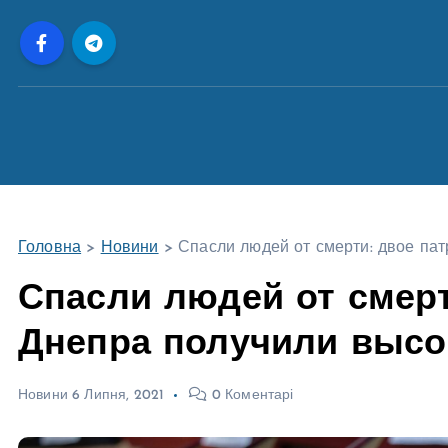
П
е
р
е
й
т
и
д
о
Головна
>
Новини
>
Спасли людей от смерти: двое па
в
м
Спасли людей от смерт
і
Днепра получили высо
с
т
у
Новини
6 Липня, 2021
0 Коментарі