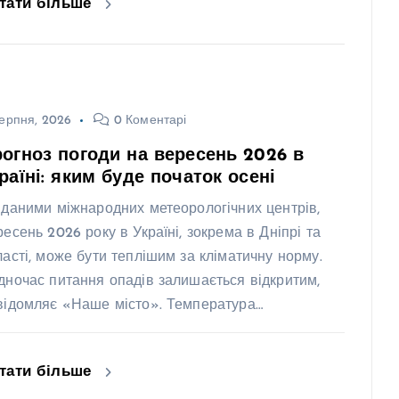
тати більше
ерпня, 2026
0 Коментарі
огноз погоди на вересень 2026 в
раїні: яким буде початок осені
 даними міжнародних метеорологічних центрів,
ресень 2026 року в Україні, зокрема в Дніпрі та
ласті, може бути теплішим за кліматичну норму.
дночас питання опадів залишається відкритим,
відомляє «Наше місто». Температура…
тати більше