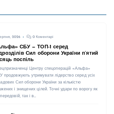
ерпня, 2026
0 Коментарі
Альфа» СБУ — ТОП-1 серед
дрозділів Сил оборони України п’ятий
сяць поспіль
ецпризначенці Центру спецоперацій «Альфа»
У продовжують утримувати лідерство серед усіх
ладових Сил оборони України за кількістю
ажених і знищених цілей. Точні удари по ворогу як
передовій, так і в…