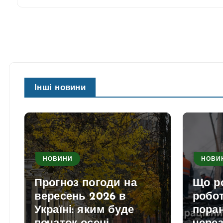
Інші новини
НОВИНИ
НОВИ
Прогноз погоди на
Що р
вересень 2026 в
робо
Україні: яким буде
поран