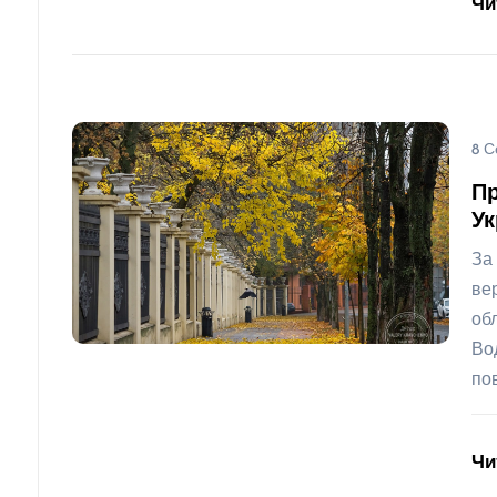
Чи
8 С
Пр
Ук
За
ве
об
Во
по
Чи