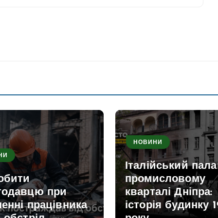
НОВИНИ
НИ
Італійський пала
обити
промисловому
тодавцю при
кварталі Дніпра:
енні працівника
історія будинку 1