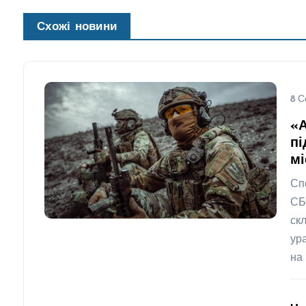
Схожі новини
8 С
«
пі
мі
Сп
СБ
ск
ур
на 