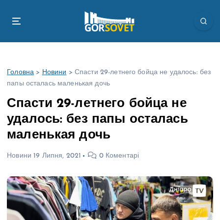
П
е
р
е
й
т
Головна
>
Новини
>
Спасти 29-летнего бойца не удалось: без
и
папы осталась маленькая дочь
д
о
Спасти 29-летнего бойца не
в
удалось: без папы осталась
м
і
маленькая дочь
с
т
Новини
19 Липня, 2021
0 Коментарі
у