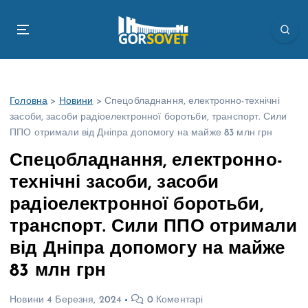
П
е
р
е
й
т
Головна
>
Новини
>
Спецобладнання, електронно-технічні
и
засоби, засоби радіоелектронної боротьби, транспорт. Сили
д
ППО отримали від Дніпра допомогу на майже 83 млн грн
о
в
Спецобладнання, електронно-
м
технічні засоби, засоби
і
с
радіоелектронної боротьби,
т
транспорт. Сили ППО отримали
у
від Дніпра допомогу на майже
83 млн грн
Новини
4 Березня, 2024
0 Коментарі