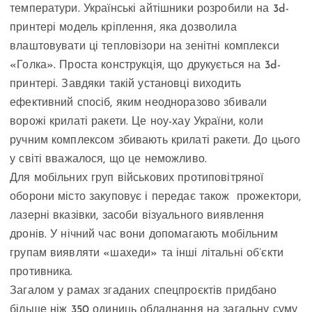
температури. Українські айтішники розробили на 3d-
принтері модель кріплення, яка дозволила
влаштовувати ці тепловізори на зенітні комплекси
«Голка». Проста конструкція, що друкується на 3d-
принтері. Завдяки такій установці виходить
ефективний спосіб, яким неодноразово збивали
ворожі крилаті ракети. Це ноу-хау України, коли
ручним комплексом збивають крилаті ракети. До цього
у світі вважалося, що це неможливо.
Для мобільних груп військових протиповітряної
оборони місто закуповує і передає також прожектори,
лазерні вказівки, засоби візуального виявлення
дронів. У нічний час вони допомагають мобільним
групам виявляти «шахеди» та інші літальні об’єкти
противника.
Загалом у рамах згаданих спецпроєктів придбано
більше ніж 350 одиниць обладнання на загальну суму