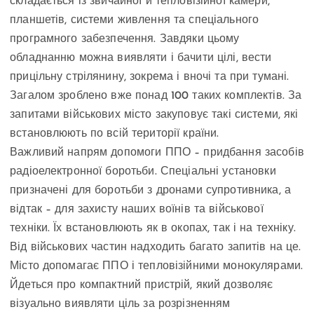
складається із звичайної й тепловізійної камери,
планшетів, системи живлення та спеціального
програмного забезпечення. Завдяки цьому
обладнанню можна виявляти і бачити цілі, вести
прицільну стрілянину, зокрема і вночі та при тумані.
Загалом зроблено вже понад 100 таких комплектів. За
запитами військових місто закуповує такі системи, які
встановлюють по всій території країни.
Важливий напрям допомоги ППО – придбання засобів
радіоелектронної боротьби. Спеціальні установки
призначені для боротьби з дронами супротивника, а
відтак – для захисту наших воїнів та військової
техніки. Їх встановлюють як в окопах, так і на техніку.
Від військових частин надходить багато запитів на це.
Місто допомагає ППО і тепловізійними монокулярами.
Йдеться про компактний пристрій, який дозволяє
візуально виявляти ціль за розрізненням