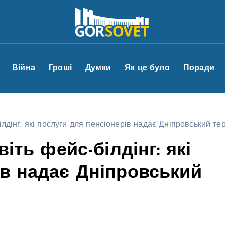
Війна
Гроші
Думки
Як це було
Поради
ілдінг: які послуги для пенсіонерів надає Дніпровський те
віть фейс-білдінг: які
ів надає Дніпровський