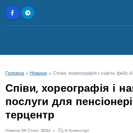
П
е
р
е
й
т
и
д
о
Головна
>
Новини
>
Співи, хореографія і навіть фейс-б
в
м
Співи, хореографія і на
і
послуги для пенсіонер
с
т
терцентр
у
Новини
29 Січня, 2024
0 Коментарі