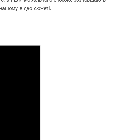
о, а і для морального спокою, розповідають
 нашому відео сюжеті.