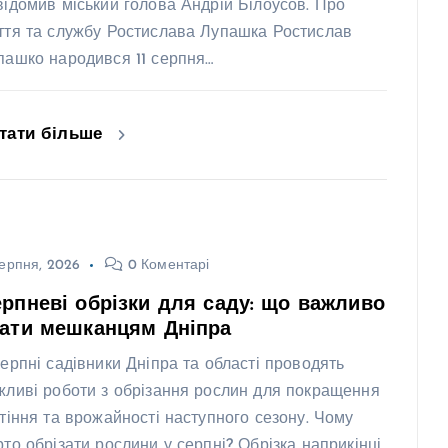
відомив міський голова Андрій Білоусов. Про
ття та службу Ростислава Лупашка Ростислав
пашко народився 11 серпня…
тати більше
ерпня, 2026
0 Коментарі
рпневі обрізки для саду: що важливо
нати мешканцям Дніпра
серпні садівники Дніпра та області проводять
жливі роботи з обрізання рослин для покращення
ітіння та врожайності наступного сезону. Чому
рто обрізати рослини у серпні? Обрізка наприкінці