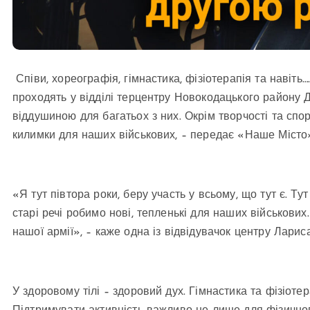
Співи, хореографія, гімнастика, фізіотерапія та навіть…
проходять у відділі терцентру Новокодацького району 
віддушиною для багатьох з них. Окрім творчості та спор
килимки для наших військових, – передає «Наше Місто
«Я тут півтора роки, беру участь у всьому, що тут є. Т
старі речі робимо нові, тепленькі для наших військови
нашої армії», – каже одна із відвідувачок центру Ларис
У здоровому тілі – здоровий дух. Гімнастика та фізіот