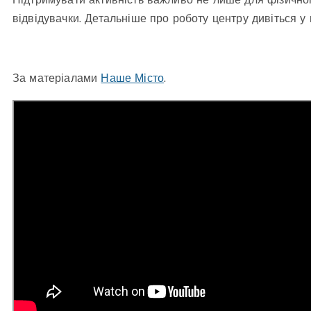
Підтримувати активність важливо не лише для фізичног
відвідувачки. Детальніше про роботу центру дивіться у
За матеріалами
Наше Місто
.