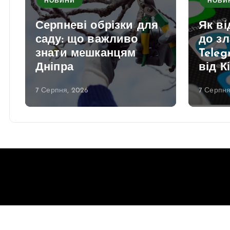
НОВИНИ
НОВИ
Серпневі обрізки для
Як в
саду: що важливо
до з
знати мешканцям
Teleg
Дніпра
від К
7 Серпня, 2026
7 Серпня