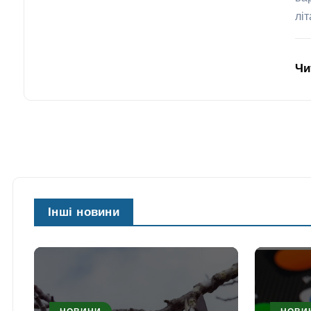
лі
Чи
Інші новини