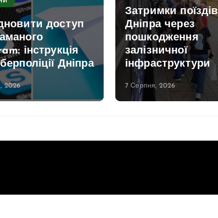
НИ
Затримки поїздів
ідновити доступ
Дніпра через
ламаного
пошкодження
ram: інструкція
залізничної
іберполіції Дніпра
інфраструктури
, 2026
7 Серпня, 2026