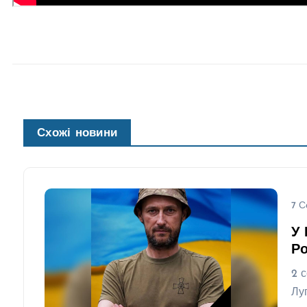
Схожі новини
7 С
У 
Ро
2 
Лу