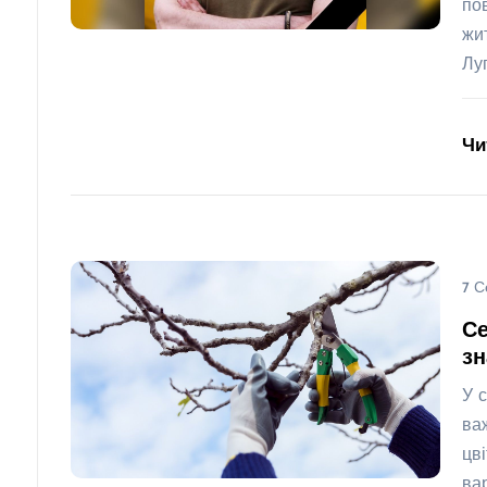
по
жи
Лу
Чи
7 С
Се
з
У 
ва
цв
ва