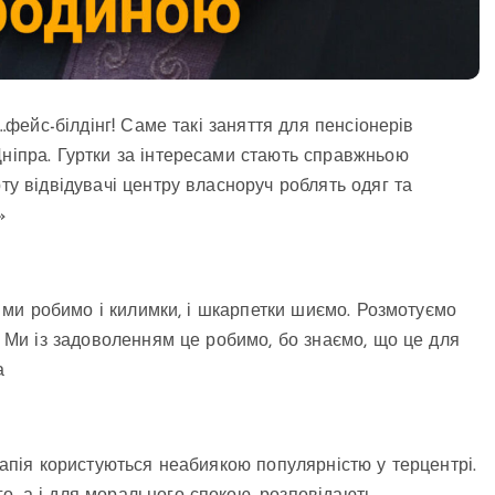
…фейс-білдінг! Саме такі заняття для пенсіонерів
Дніпра. Гуртки за інтересами стають справжньою
ту відвідувачі центру власноруч роблять одяг та
»
ут ми робимо і килимки, і шкарпетки шиємо. Розмотуємо
х. Ми із задоволенням це робимо, бо знаємо, що це для
а
ерапія користуються неабиякою популярністю у терцентрі.