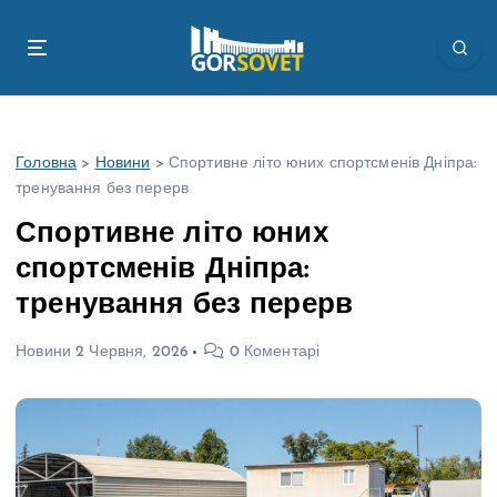
П
е
р
е
й
т
Головна
>
Новини
>
Спортивне літо юних спортсменів Дніпра:
и
тренування без перерв
д
о
Спортивне літо юних
в
спортсменів Дніпра:
м
і
тренування без перерв
с
т
Новини
2 Червня, 2026
0 Коментарі
у