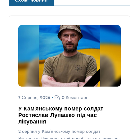
Схожі новини
7 Серпня, 2026
0 Коментарі
У Кам’янському помер солдат
Ростислав Лупашко під час
лікування
2 серпня у Кам’янському помер солдат
Ростислав Лупашко, який перебував на лікуванні.