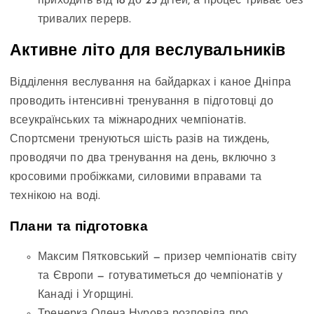
приходить від 18 до 25 дітей, а процес триває без
тривалих перерв.
Активне літо для веслувальників
Відділення веслування на байдарках і каное Дніпра
проводить інтенсивні тренування в підготовці до
всеукраїнських та міжнародних чемпіонатів.
Спортсмени тренуються шість разів на тиждень,
проводячи по два тренування на день, включно з
кросовими пробіжками, силовими вправами та
технікою на воді.
Плани та підготовка
Максим Пятковський — призер чемпіонатів світу
та Європи — готуватиметься до чемпіонатів у
Канаді і Угорщині.
Тренерка Олена Нурова розповіла про