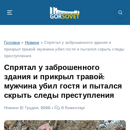
П
е
р
е
й
т
Головна
>
Новини
>
Спрятал у заброшенного здания и
и
прикрыл травой: мужчина убил гостя и пытался скрыть следы
д
преступления
о
в
Спрятал у заброшенного
м
здания и прикрыл травой:
і
с
мужчина убил гостя и пытался
т
скрыть следы преступления
у
Новини
21 Грудня, 2020
0 Коментарі