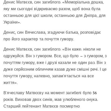
Денис Матвєєв, син загиблого: «Меморіальна дошка,
яку ми сьогодні відкриваємо разом, щоб вона була
останньою для цієї школи, останньою для Дніпра, для
України».
Денис, син Вячеслава, згадуючи батька, розповідає
про його характер та почуття гумору.
Денис Матвєєв, син загиблого: «Він каже: ніколи не
одружуйся. Він з гумором. Все, що було — з гумором, з
почуттям гумору, вже і друзі казали не один раз. Він з
дуже серйозним обличчям казав дуже смішні речі. І це
почуття гумору, напевно, запам’ятається на все
життя».
В’ячеславу Матвєєву на момент загибелі було 56
років. Виховав двох синів, мав улюбленого онука.
Старший лейтенант Матвєєв посмертно