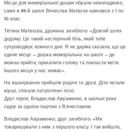
Місце для меморіальної дошки обрали невипадково,
саме в 89-й школі Вячеслав Матвєєв навчався з 1 по
10 клас.
Тетяна Матвєєва, дружина загиблого: «Довгий шлях
додому. Це такий нестерпний біль, який тебе
супроводжує кожного дня. Я не дарма сказала, що це
єдине місце — дошка меморіальна на школі — де
можна прийти, прихилити голову та покласти квіти.
Іншого місця у нас немає».
На вшанування прийшли родичі та друзі. Діти читали
вірші, співали патріотичні пісні.
Друг героя, Владислав Авраменко, в шкільні роки
сидів за однією партою з В’ячеславом.
Владислав Авраменко, друг загиблого: «Ми
товаришували з ним з першого класу. І так вийшло,