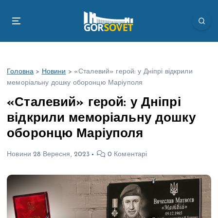
П
е
р
е
й
т
Головна
>
Новини
>
«Сталевий» герой: у Дніпрі відкрили
и
меморіальну дошку оборонцю Маріуполя
д
о
«Сталевий» герой: у Дніпрі
в
відкрили меморіальну дошку
м
і
оборонцю Маріуполя
с
т
Новини
28 Вересня, 2023
0 Коментарі
у