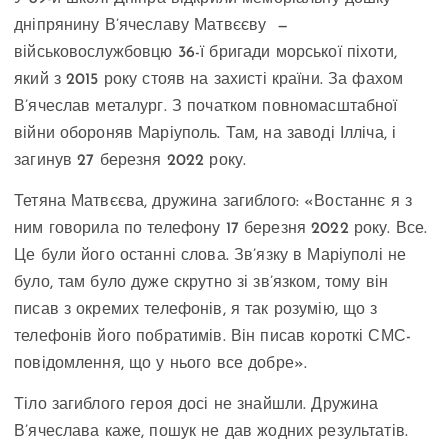
дніпрянину В’ячеславу Матвєєву —
військовослужбовцю 36-ї бригади морської піхоти,
який з 2015 року стояв на захисті країни. За фахом
В’ячеслав металург. З початком повномасштабної
війни обороняв Маріуполь. Там, на заводі Ілліча, і
загинув 27 березня 2022 року.
Тетяна Матвєєва, дружина загиблого: «Востаннє я з
ним говорила по телефону 17 березня 2022 року. Все.
Це були його останні слова. Зв’язку в Маріуполі не
було, там було дуже скрутно зі зв’язком, тому він
писав з окремих телефонів, я так розумію, що з
телефонів його побратимів. Він писав короткі СМС-
повідомлення, що у нього все добре».
Тіло загиблого героя досі не знайшли. Дружина
В’ячеслава каже, пошук не дав жодних результатів.