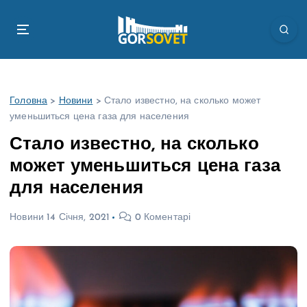
П
е
р
е
й
т
Головна
>
Новини
>
Стало известно, на сколько может
и
уменьшиться цена газа для населения
д
о
Стало известно, на сколько
в
может уменьшиться цена газа
м
і
для населения
с
т
Новини
14 Січня, 2021
0 Коментарі
у