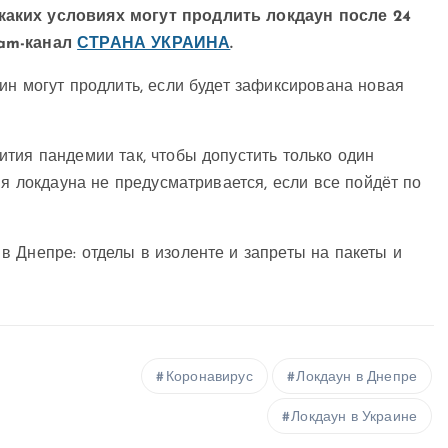
каких условиях могут продлить локдаун после 24
ram-канал
СТРАНА УКРАИНА
.
ин могут продлить, если будет зафиксирована новая
тия пандемии так, чтобы допустить только один
ия локдауна не предусматривается, если все пойдёт по
 в Днепре: отделы в изоленте и запреты на пакеты и
Коронавирус
Локдаун в Днепре
Локдаун в Украине