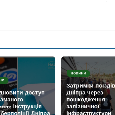
НОВИНИ
НИ
Затримки поїздів
ідновити доступ
Дніпра через
ламаного
пошкодження
ram: інструкція
залізничної
іберполіції Дніпра
інфраструктури