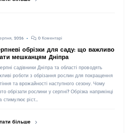
ерпня, 2026
0 Коментарі
рпневі обрізки для саду: що важливо
нати мешканцям Дніпра
серпні садівники Дніпра та області проводять
жливі роботи з обрізання рослин для покращення
ітіння та врожайності наступного сезону. Чому
рто обрізати рослини у серпні? Обрізка наприкінці
та стимулює ріст…
тати більше