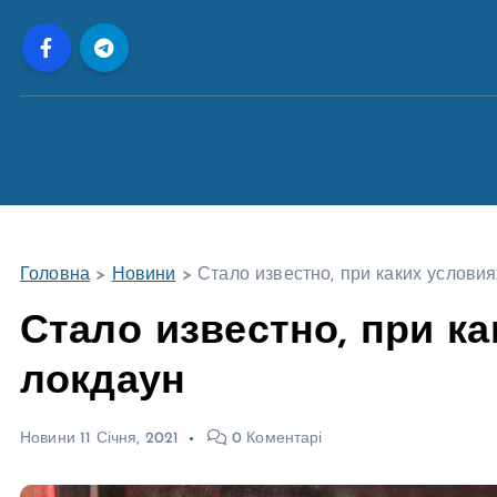
П
е
р
е
й
т
и
д
о
Головна
>
Новини
>
Стало известно, при каких услови
в
м
Стало известно, при к
і
локдаун
с
т
у
Новини
11 Січня, 2021
0 Коментарі