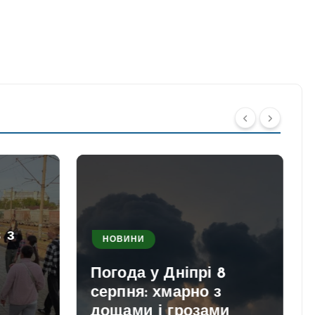
 з
НОВИНИ
Погода у Дніпрі 8
серпня: хмарно з
дощами і грозами