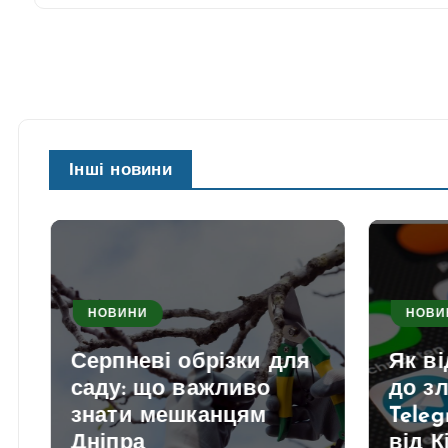
Інші новини
НОВИНИ
НОВИ
Серпневі обрізки для
Як в
саду: що важливо
до з
знати мешканцям
Teleg
Дніпра
від К