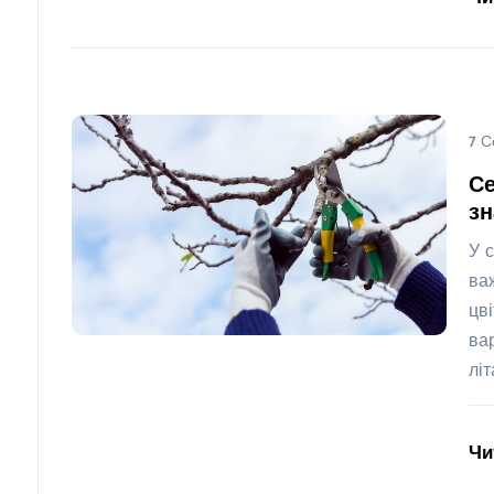
7 С
Се
з
У 
ва
цв
ва
лі
Чи