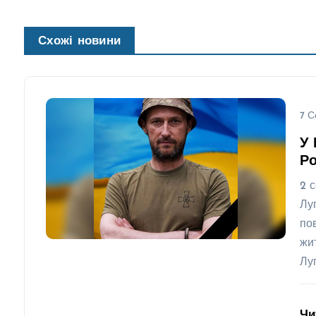
Схожі новини
7 С
У 
Ро
2 
Лу
по
жи
Лу
Чи