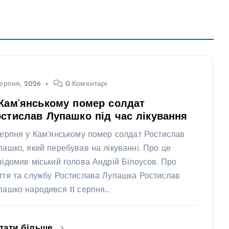
ерпня, 2026
0 Коментарі
Кам’янському помер солдат
стислав Лупашко під час лікування
серпня у Кам’янському помер солдат Ростислав
пашко, який перебував на лікуванні. Про це
відомив міський голова Андрій Білоусов. Про
ття та службу Ростислава Лупашка Ростислав
пашко народився 11 серпня…
тати більше