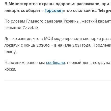
В Министерстве охраны здоровья рассказали, при 
января, сообщает «
Горсовет
» со ссылкой на Teleg
По словам Главного санврача Украины, жесткий карант
вспышка Covid-19.
Ляшко заявил, что в МОЗ моделировали сценарии разви
локдаун с конца 2020го – в начале 2021 года. Продлен
плану.
Напомним, ранее мы
сообщали
, первый день локдауна
носки.