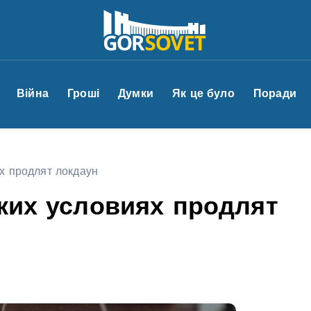
Війна
Гроші
Думки
Як це було
Поради
ях продлят локдаун
аких условиях продлят