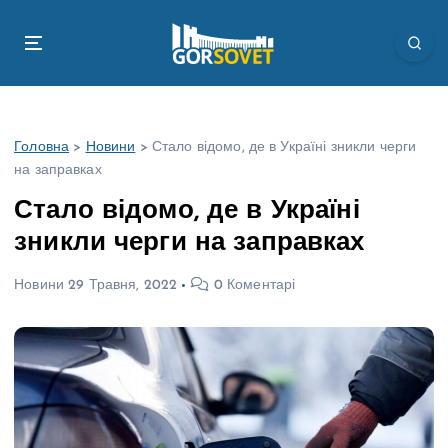
П
е
р
е
й
т
Головна
>
Новини
>
Стало відомо, де в Україні зникли черги
и
на заправках
д
о
Стало відомо, де в Україні
в
зникли черги на заправках
м
і
Новини
29 Травня, 2022
0 Коментарі
с
т
у