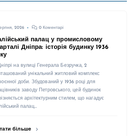
ерпня, 2026
0 Коментарі
алійський палац у промисловому
арталі Дніпра: історія будинку 1936
ку
Дніпрі на вулиці Генерала Безручка, 2
зташований унікальний житловий комплекс
воєнної доби. Збудований у 1936 році для
ацівників заводу Петровського, цей будинок
різняється архітектурним стилем, що нагадує
алійський палац…
тати більше