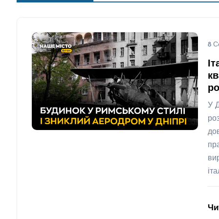
8 С
Іт
кв
ро
У 
ро
до
пр
ви
іт
Чи