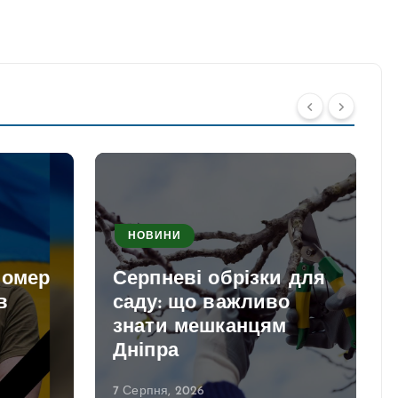
НОВИНИ
помер
Серпневі обрізки для
в
саду: що важливо
знати мешканцям
Дніпра
7 Серпня, 2026