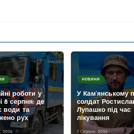
НИ
НОВИНИ
йні роботи у
У Кам’янському 
і 8 серпня: де
солдат Ростисла
є води та
Лупашко під час
жено рух
лікування
, 2026
7 Серпня, 2026