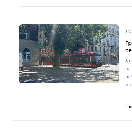
8 С
Гр
се
8 
на
ро
мі
Чи