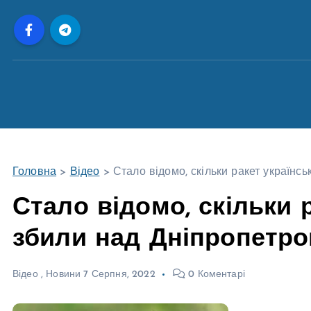
П
е
р
е
й
т
и
д
о
Головна
>
Відео
>
Стало відомо, скільки ракет україн
в
м
Стало відомо, скільки 
і
збили над Дніпропетр
с
т
у
Відео
,
Новини
7 Серпня, 2022
0 Коментарі