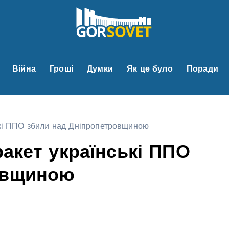
Війна
Гроші
Думки
Як це було
Поради
ські ППО збили над Дніпропетровщиною
ракет українські ППО
овщиною