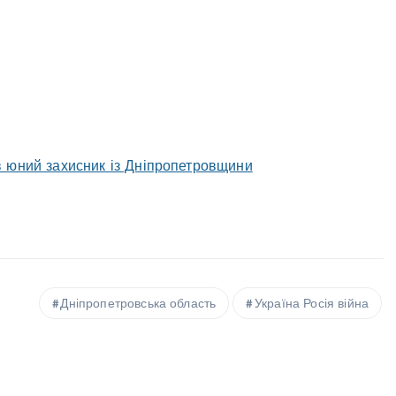
в юний захисник із Дніпропетровщини
Дніпропетровська область
Україна Росія війна