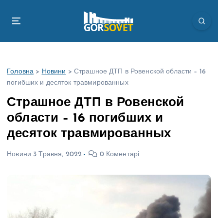
П
е
р
е
й
т
Головна
>
Новини
>
Страшное ДТП в Ровенской области – 16
и
погибших и десяток травмированных
д
о
Страшное ДТП в Ровенской
в
области – 16 погибших и
м
і
десяток травмированных
с
т
Новини
3 Травня, 2022
0 Коментарі
у