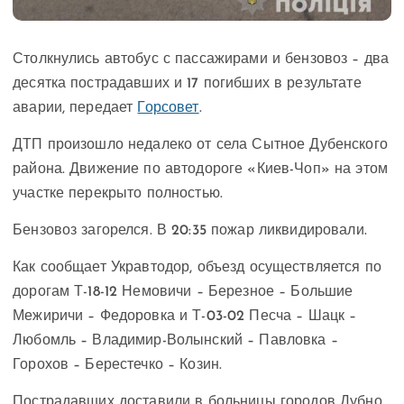
Столкнулись автобус с пассажирами и бензовоз – два
десятка пострадавших и 17 погибших в результате
аварии, передает
Горсовет
.
ДТП произошло недалеко от села Сытное Дубенского
района. Движение по автодороге «Киев-Чоп» на этом
участке перекрыто полностью.
Бензовоз загорелся. В 20:35 пожар ликвидировали.
Как сообщает Укравтодор, объезд осуществляется по
дорогам Т-18-12 Немовичи – Березное – Большие
Межиричи – Федоровка и Т-03-02 Песча – Шацк –
Любомль – Владимир-Волынский – Павловка –
Горохов – Берестечко – Козин.
Пострадавших доставили в больницы городов Дубно