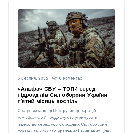
8 Серпня, 2026
0 Коментарі
«Альфа» СБУ — ТОП-1 серед
підрозділів Сил оборони України
п’ятий місяць поспіль
Спецпризначенці Центру спецоперацій
«Альфа» СБУ продовжують утримувати
лідерство серед усіх складових Сил оборони
України за кількістю уражених і знищених цілей.