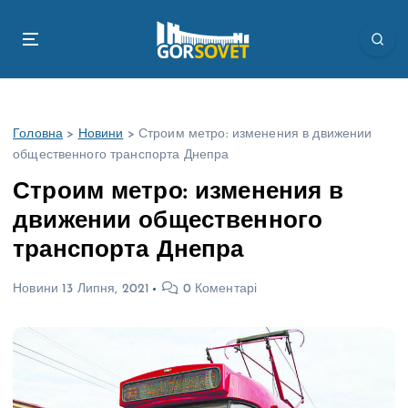
П
е
р
е
й
т
Головна
>
Новини
>
Строим метро: изменения в движении
и
общественного транспорта Днепра
д
о
Строим метро: изменения в
в
движении общественного
м
і
транспорта Днепра
с
т
Новини
13 Липня, 2021
0 Коментарі
у