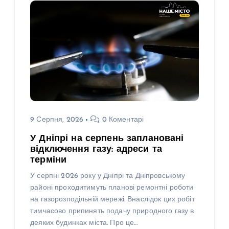
9 Серпня, 2026
0 Коментарі
У Дніпрі на серпень заплановані
відключення газу: адреси та
терміни
У серпні 2026 року у Дніпрі та Дніпровському
районі проходитимуть планові ремонтні роботи
на газорозподільній мережі. Внаслідок цих робіт
тимчасово припинять подачу природного газу в
деяких будинках міста. Про це…