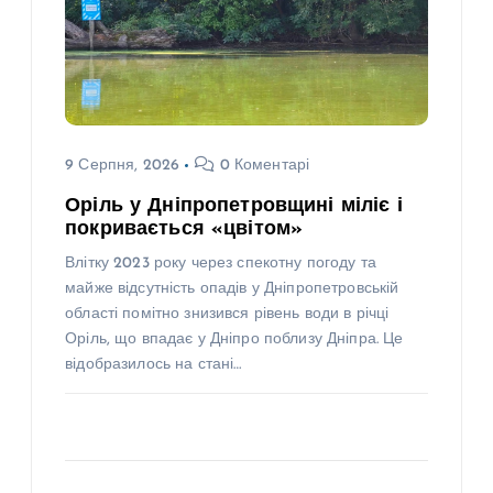
9 Серпня, 2026
0 Коментарі
Оріль у Дніпропетровщині міліє і
покривається «цвітом»
Влітку 2023 року через спекотну погоду та
майже відсутність опадів у Дніпропетровській
області помітно знизився рівень води в річці
Оріль, що впадає у Дніпро поблизу Дніпра. Це
відобразилось на стані…