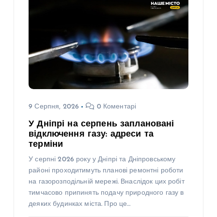
9 Серпня, 2026
0 Коментарі
У Дніпрі на серпень заплановані
відключення газу: адреси та
терміни
У серпні 2026 року у Дніпрі та Дніпровському
районі проходитимуть планові ремонтні роботи
на газорозподільній мережі. Внаслідок цих робіт
тимчасово припинять подачу природного газу в
деяких будинках міста. Про це…