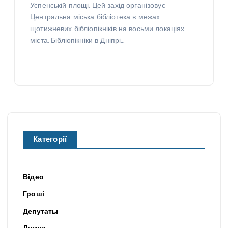
Успенській площі. Цей захід організовує
Центральна міська бібліотека в межах
щотижневих бібліопікніків на восьми локаціях
міста. Бібліопікніки в Дніпрі…
Категорії
Відео
Гроші
Депутаты