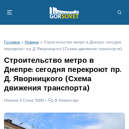
П
е
р
е
й
т
Головна
>
Новини
>
Строительство метро в Днепре: сегодня
и
перекроют пр. Д. Яворницкого (Схема движения транспорта)
д
о
Строительство метро в
в
Днепре: сегодня перекроют пр.
м
і
Д. Яворницкого (Схема
с
движения транспорта)
т
у
Новини
5 Січня, 2021
0 Коментарі