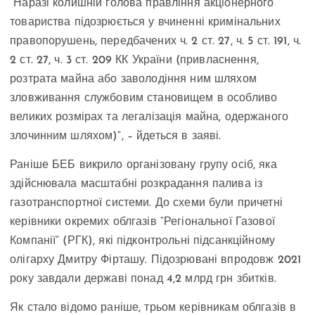
“Наразі колишній голова правління акціонерного
товариства підозрюється у вчиненні кримінальних
правопорушень, передбачених ч. 2 ст. 27, ч. 5 ст. 191, ч.
2 ст. 27, ч. 3 ст. 209 КК України (привласнення,
розтрата майна або заволодіння ним шляхом
зловживання службовим становищем в особливо
великих розмірах та легалізація майна, одержаного
злочинним шляхом)”, – йдеться в заяві.
Раніше БЕБ викрило організовану групу осіб, яка
здійснювала масштабні розкрадання палива із
газотранспортної системи. До схеми були причетні
керівники окремих облгазів “Регіональної Газової
Компанії” (РГК), які підконтрольні підсанкційному
олігарху Дмитру Фірташу. Підозрювані впродовж 2021
року завдали державі понад 4,2 млрд грн збитків.
Як стало відомо раніше, трьом керівникам облгазів в