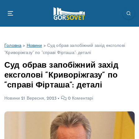
П
е
р
е
й
т
Головна
>
Новини
>
Суд обрав запобіжний захід ексголові
и
“Криворіжгазу” по “справі Фірташа”: деталі
д
о
Суд обрав запобіжний захід
в
ексголові “Криворіжгазу” по
м
і
“справі Фірташа”: деталі
с
т
Новини
21 Вересня, 2023
0 Коментарі
у