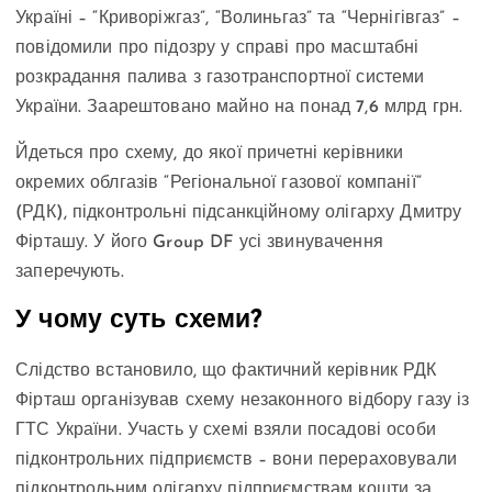
Україні – “Криворіжгаз”, “Волиньгаз” та “Чернігівгаз” –
повідомили про підозру у справі про масштабні
розкрадання палива з газотранспортної системи
України. Заарештовано майно на понад 7,6 млрд грн.
Йдеться про схему, до якої причетні керівники
окремих облгазів “Регіональної газової компанії”
(РДК), підконтрольні підсанкційному олігарху Дмитру
Фірташу. У його Group DF усі звинувачення
заперечують.
У чому суть схеми?
Слідство встановило, що фактичний керівник РДК
Фірташ організував схему незаконного відбору газу із
ГТС України. Участь у схемі взяли посадові особи
підконтрольних підприємств – вони перераховували
підконтрольним олігарху підприємствам кошти за