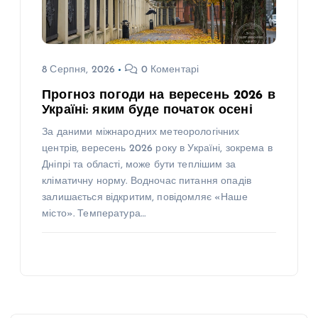
8 Серпня, 2026
0 Коментарі
Прогноз погоди на вересень 2026 в
Україні: яким буде початок осені
За даними міжнародних метеорологічних
центрів, вересень 2026 року в Україні, зокрема в
Дніпрі та області, може бути теплішим за
кліматичну норму. Водночас питання опадів
залишається відкритим, повідомляє «Наше
місто». Температура…