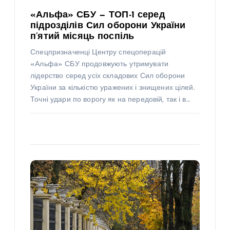
«Альфа» СБУ — ТОП-1 серед
підрозділів Сил оборони України
п’ятий місяць поспіль
Спецпризначенці Центру спецоперацій
«Альфа» СБУ продовжують утримувати
лідерство серед усіх складових Сил оборони
України за кількістю уражених і знищених цілей.
Точні удари по ворогу як на передовій, так і в…