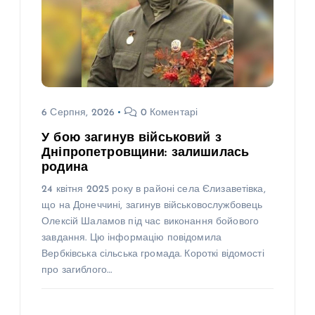
6 Серпня, 2026
0 Коментарі
У бою загинув військовий з
Дніпропетровщини: залишилась
родина
24 квітня 2025 року в районі села Єлизаветівка,
що на Донеччині, загинув військовослужбовець
Олексій Шаламов під час виконання бойового
завдання. Цю інформацію повідомила
Вербківська сільська громада. Короткі відомості
про загиблого…