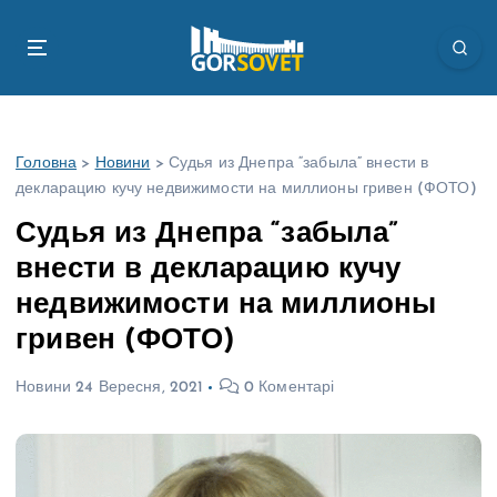
П
е
р
е
й
т
Головна
>
Новини
>
Судья из Днепра “забыла” внести в
и
декларацию кучу недвижимости на миллионы гривен (ФОТО)
д
о
Судья из Днепра “забыла”
в
внести в декларацию кучу
м
і
недвижимости на миллионы
с
гривен (ФОТО)
т
у
Новини
24 Вересня, 2021
0 Коментарі