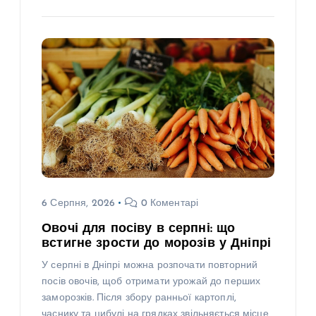
6 Серпня, 2026
0 Коментарі
Овочі для посіву в серпні: що
встигне зрости до морозів у Дніпрі
У серпні в Дніпрі можна розпочати повторний
посів овочів, щоб отримати урожай до перших
заморозків. Після збору ранньої картоплі,
часнику та цибулі на грядках звільняється місце