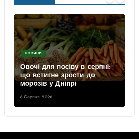
ц
і
я
з
а
п
НОВИНИ
и
Овочі для посіву в серпні:
с
що встигне зрости до
і
морозів у Дніпрі
в
6 Серпня, 2026