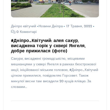
Дніпро квітучий
Новини Дніпра
17 Травня, 2022
0 Коментарі
#Дніпро_Квітучий: алея сакур,
висаджена торік у сквері Янгеля,
добре прижилася (фото)
Сакури, висаджені громадськістю, місцевими
мешканцями у сквері Янгеля в рамках безстрокової
акції, ініційованої міським головою, #Дніпро_Квітучий
цілком прижилися, повідомляє Горсовет. Також
минулої весни там висадили 20 кущів ялівцю. За
словами…