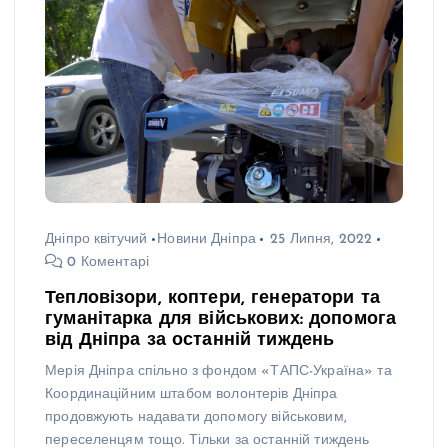
Дніпро квітучий
Новини Дніпра
25 Липня, 2022
0 Коментарі
Тепловізори, коптери, генератори та
гуманітарка для військових: допомога
від Дніпра за останній тиждень
Мерія Дніпра спільно з фондом «ТАПС-Україна» та
Координаційним штабом волонтерів Дніпра
продовжують надавати допомогу військовим,
переселенцям тощо. Тільки за останній тиждень