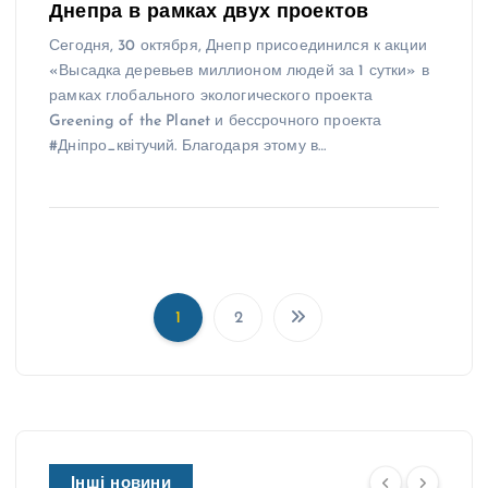
Днепра в рамках двух проектов
Сегодня, 30 октября, Днепр присоединился к акции
«Высадка деревьев миллионом людей за 1 сутки» в
рамках глобального экологического проекта
Greening of the Planet и бессрочного проекта
#Дніпро_квітучий. Благодаря этому в…
1
2
П
а
г
і
н
а
Інші новини