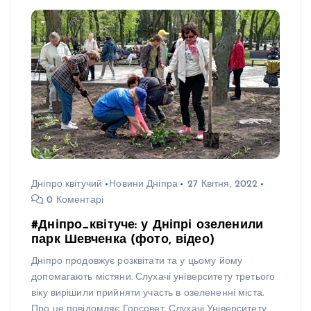
Дніпро квітучий
Новини Дніпра
27 Квітня, 2022
0 Коментарі
#Дніпро_квітуче: у Дніпрі озеленили
парк Шевченка (фото, відео)
Дніпро продовжує розквітати та у цьому йому
допомагають містяни. Слухачі університету третього
віку вирішили прийняти участь в озелененні міста.
Про це повідомляє Горсовет. Слухачі Університету