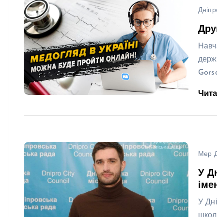
Дніпр
Дру
Навч
держ
Gors
Чит
Мер Д
У Д
іме
У Дн
школ