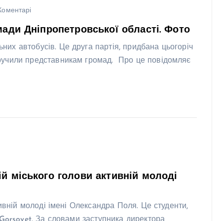
Коментарі
мади Дніпропетровської області. Фото
их автобусів. Це друга партія, придбана цьогоріч
ручили представникам громад. Про це повідомляє
ій міського голови активній молоді
ивній молоді імені Олександра Поля. Це студенти,
 Gorsovet. За словами заступника директора