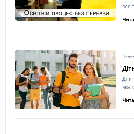
полі
Чит
Новос
Діт
Діти
яка 
Чит