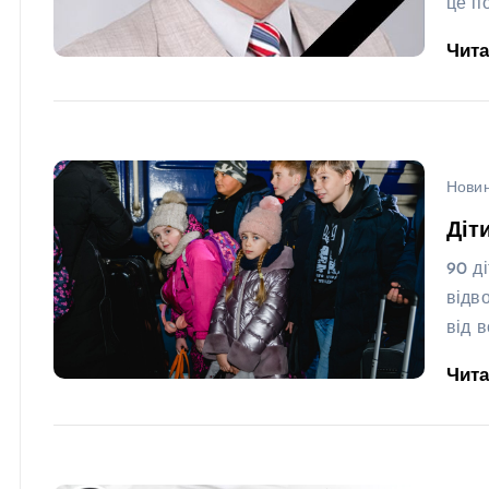
це п
Чит
Новин
Діт
90 д
відв
від 
Чит