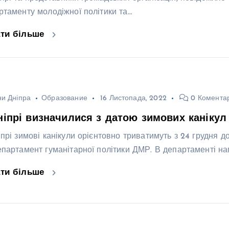
ртаменту молодіжної політики та…
ати більше
и Дніпра
Образование
16 Листопада, 2022
0 Коментар
ніпрі визначилися з датою зимових канікул
іпрі зимові канікули орієнтовно триватимуть з 24 грудня д
епартамент гуманітарної політики ДМР. В департаменті на
ати більше