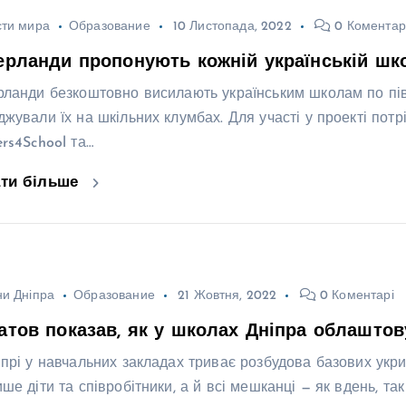
сти мира
Образование
10 Листопада, 2022
0 Коментар
ерланди пропонують кожній українській шко
рланди безкоштовно висилають українським школам по півти
джували їх на шкільних клумбах. Для участі у проекті потр
ers4School та…
ати більше
и Дніпра
Образование
21 Жовтня, 2022
0 Коментарі
атов показав, як у школах Дніпра облаштов
іпрі у навчальних закладах триває розбудова базових укри
ше діти та співробітники, а й всі мешканці — як вдень, так