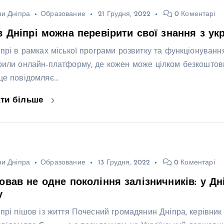
и Дніпра
Образование
21 Грудня, 2022
0 Коментарі
в Дніпрі можна перевірити свої знання з укра
іпрі в рамках міської програми розвитку та функціонування
рили онлайн-платформу, де кожен може цілком безкоштов
це повідомляє…
ати більше
и Дніпра
Образование
13 Грудня, 2022
0 Коментарі
овав не одне покоління залізничників: у Дн
у
іпрі пішов із життя Почесний громадянин Дніпра, керівник