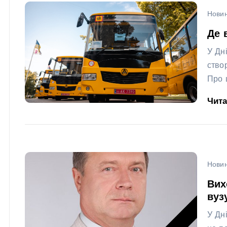
Новин
Де 
У Дн
ство
Про 
Чит
Новин
Вих
вуз
У Дн