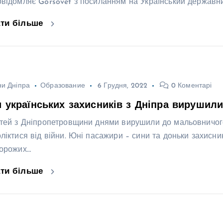
овідомляє Gorsovet з посиланням на Український державний
ати більше
и Дніпра
Образование
6 Грудня, 2022
0 Коментарі
и українських захисників з Дніпра вирушил
ітей з Дніпропетровщини днями вирушили до мальовничого
оліктися від війни. Юні пасажири – сини та доньки захисни
ворожих…
ати більше