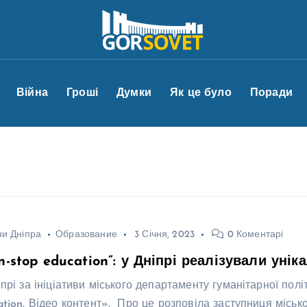
Війна
Гроші
Думки
Як це було
Поради
и Дніпра
Образование
3 Січня, 2023
0 Коментарі
n-stop education”: у Дніпрі реалізували уні
іпрі за ініціативи міського департаменту гуманітарної пол
ation. Відео контент». Про це розповіла заступниця міськ