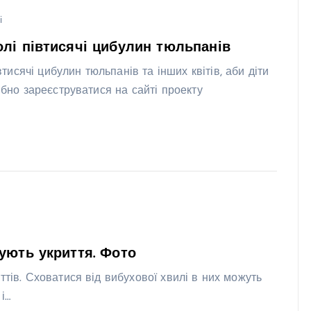
і
лі півтисячі цибулин тюльпанів
сячі цибулин тюльпанів та інших квітів, аби діти
ібно зареєструватися на сайті проекту
ують укриття. Фото
ттів. Сховатися від вибухової хвилі в них можуть
 і…