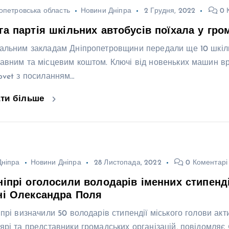
опетровська область
Новини Дніпра
2 Грудня, 2022
0 
га партія шкільних автобусів поїхала у гро
альним закладам Дніпропетровщини передали ще 10 шкільн
авним та місцевим коштом. Ключі від новеньких машин в
ovet з посиланням…
ати більше
ніпра
Новини Дніпра
28 Листопада, 2022
0 Коментарі
ніпрі оголосили володарів іменних стипенд
ні Олександра Поля
іпрі визначили 50 володарів стипендії міського голови акт
ярі та представники громадських організацій, повідомляє