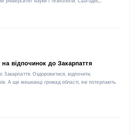
 університет науки і тезнологій. Сьогодні,…
и на відпочинок до Закарпаття
 Закарпаття. Оздоровитися, відпочити,
ків. А ще мешканці громад області, які потерпають