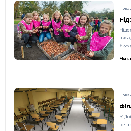
Ново
Нід
Ніде
виса
Flow
Чит
Новин
Філ
У Дн
не ли