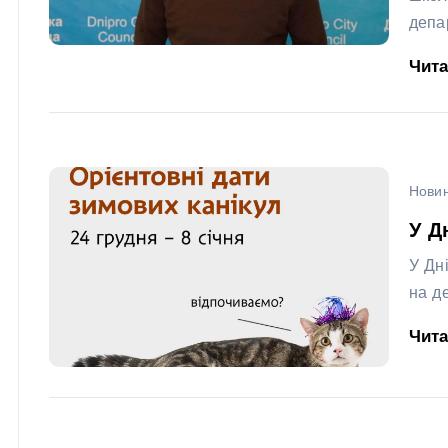
депа
Чит
Новин
У Д
У Дн
на д
Чит