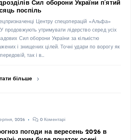
дрозділів Сил оборони України п’ятий
сяць поспіль
ецпризначенці Центру спецоперацій «Альфа»
У продовжують утримувати лідерство серед усіх
ладових Сил оборони України за кількістю
ажених і знищених цілей. Точні удари по ворогу як
передовій, так і в…
тати більше
ерпня, 2026
0 Коментарі
огноз погоди на вересень 2026 в
раїні: яким буде початок осені