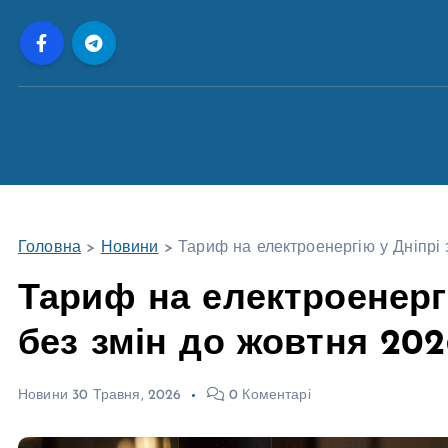
П
е
р
е
й
т
и
д
о
Головна
>
Новини
>
Тариф на електроенергію у Дніпрі
в
м
Тариф на електроенерг
і
без змін до жовтня 202
с
т
у
Новини
30 Травня, 2026
0 Коментарі