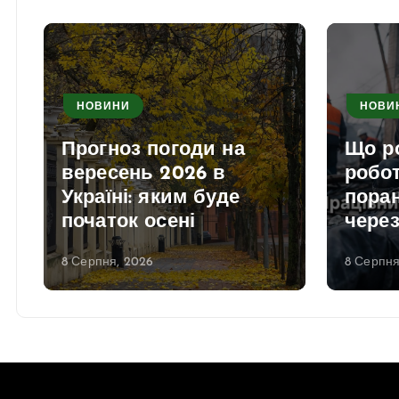
НОВИНИ
НОВИ
Прогноз погоди на
Що р
вересень 2026 в
робо
Україні: яким буде
поран
початок осені
через
8 Серпня, 2026
8 Серпня