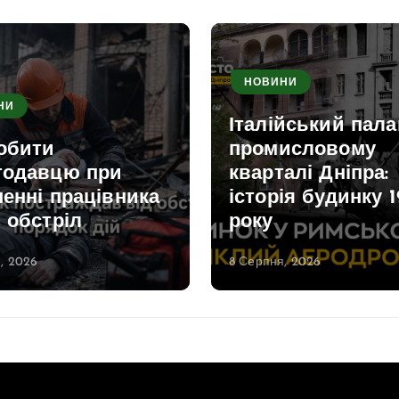
НОВИНИ
НИ
Італійський пала
обити
промисловому
тодавцю при
кварталі Дніпра:
енні працівника
історія будинку 1
 обстріл
року
, 2026
8 Серпня, 2026