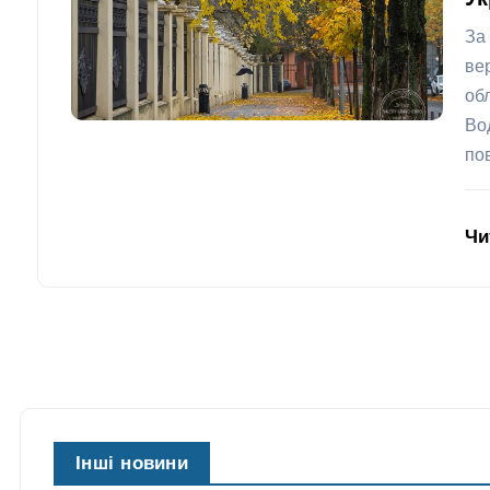
За
ве
об
Во
по
Чи
Інші новини