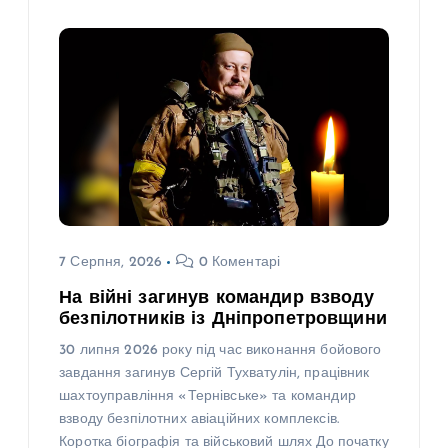
7 Серпня, 2026
0 Коментарі
На війні загинув командир взводу
безпілотників із Дніпропетровщини
30 липня 2026 року під час виконання бойового
завдання загинув Сергій Тухватулін, працівник
шахтоуправління «Тернівське» та командир
взводу безпілотних авіаційних комплексів.
Коротка біографія та військовий шлях До початку