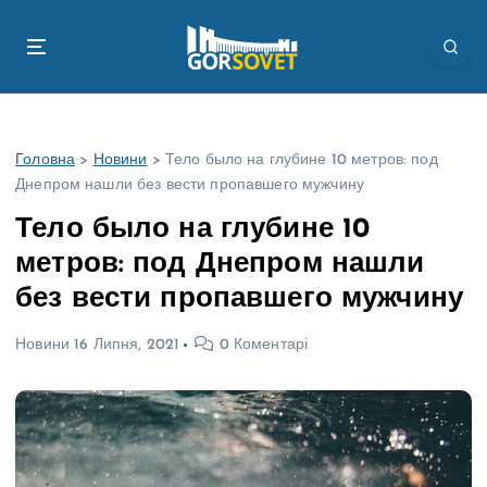
П
е
р
е
й
т
Головна
>
Новини
>
Тело было на глубине 10 метров: под
и
Днепром нашли без вести пропавшего мужчину
д
о
Тело было на глубине 10
в
метров: под Днепром нашли
м
і
без вести пропавшего мужчину
с
т
Новини
16 Липня, 2021
0 Коментарі
у