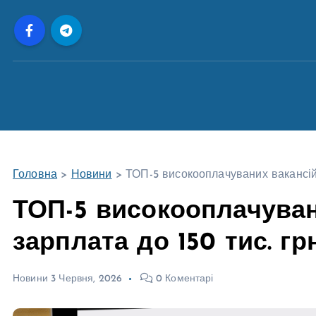
П
е
р
е
й
т
и
д
о
Головна
>
Новини
>
ТОП-5 високооплачуваних вакансій у
в
м
ТОП-5 високооплачувани
і
зарплата до 150 тис. гр
с
т
у
Новини
3 Червня, 2026
0 Коментарі