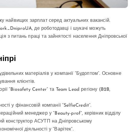
рку найвищих зарплат серед актуальних вакансій.
ork_DniproUA, де роботодавці і шукачі можуть
ія з питань праці та зайнятості населення Дніпровської
іпрі
дівельних матеріалів у компанії “Будоптом”. Основне
вання клієнтів.
ії “Biosafety Center” та Team Lead регіону (B2B,
сті у фінансовій компанії “SelfieCredit”.
ераційний менеджер у “Beauty-prof”, керівник відділу
ний конструктор АСУТП на Дніпровському
номічної діяльності у “Варітек”.