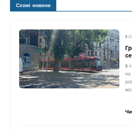
Схожі новини
8 С
Гр
се
8 
на
ро
мі
Чи