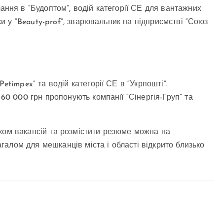
ання в “Будоптом”, водій категорії СЕ для вантажних
ики у “Beauty-prof”, зварювальник на підприємстві “Союз
etimpex” та водій категорії СЕ в “Укрпошті”.
 60 000 грн пропонують компанії “Сінергія-Груп” та
ком вакансій та розмістити резюме можна на
алом для мешканців міста і області відкрито близько