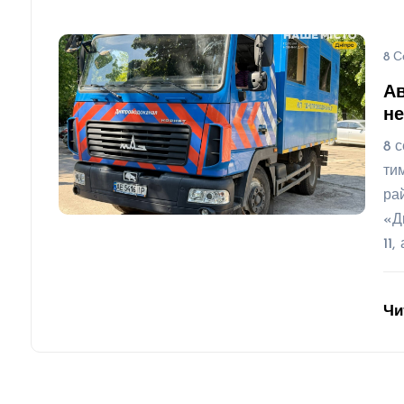
8 С
Ав
не
8 
ти
ра
«Д
11,
Чи