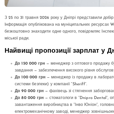
З 25 по 31 травня 2026 року у Дніпрі представили добі
Інформація опублікована на муніципальних ресурсах W
безкоштовно знаходити одне одного, повідомляє Інспекц
міської ради.
Найвищі пропозиції зарплат у Дн
До 150 000 грн
— менеджер з оптового продажу бу
завдання — забезпечення високого рівня обслугову
До 100 000 грн
— менеджер із продажу в лаборатор
системи безпеки) у компанії “Sheriff”.
До 90 000 грн
— фахівець зі стягнення заборговано
До 80 000 грн
— стоматологи в “Dnipro Dental”, оп
завантаження виробництва в “Інво Юніон”, голов
електромеханічному заводі, менеджер зовнішньоеко