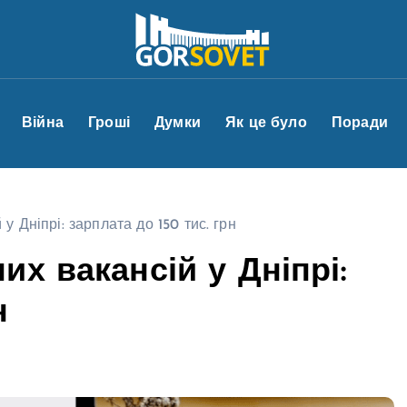
Війна
Гроші
Думки
Як це було
Поради
 Дніпрі: зарплата до 150 тис. грн
х вакансій у Дніпрі:
н