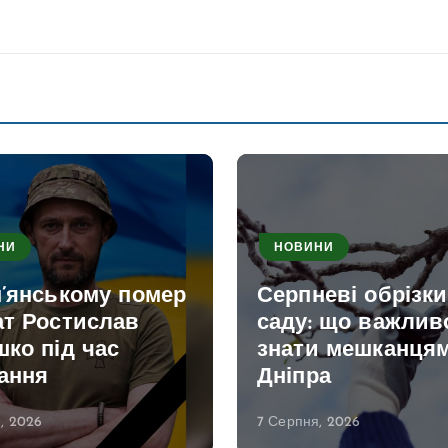
НИ
НОВИНИ
м’янському помер
Серпневі обрізк
ат Ростислав
саду: що важлив
ко під час
знати мешканця
ання
Дніпра
, 2026
7 Серпня, 2026