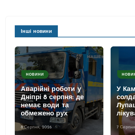
Інші новини
НОВИНИ
НОВИ
Аварійні роботи у
У Ка
Дніпрі 8 серпня: де
солд
немає води та
Лупаш
обмежено рух
лікув
8 Серпня, 2026
7 Серпня