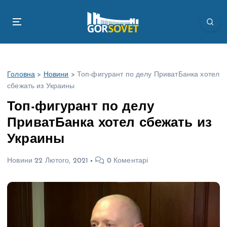
П
е
р
е
й
т
Головна
>
Новини
>
Топ-фигурант по делу ПриватБанка хотел
и
сбежать из Украины
д
о
Топ-фигурант по делу
в
ПриватБанка хотел сбежать из
м
і
Украины
с
т
Новини
22 Лютого, 2021
0 Коментарі
у