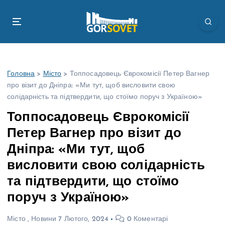
П
е
р
е
й
т
Головна
>
Місто
>
Топпосадовець Єврокомісії Петер Вагнер
и
про візит до Дніпра: «Ми тут, щоб висловити свою
д
солідарність та підтвердити, що стоїмо поруч з Україною»
о
в
Топпосадовець Єврокомісії
м
Петер Вагнер про візит до
і
с
Дніпра: «Ми тут, щоб
т
висловити свою солідарність
у
та підтвердити, що стоїмо
поруч з Україною»
Місто
,
Новини
7 Лютого, 2024
0 Коментарі