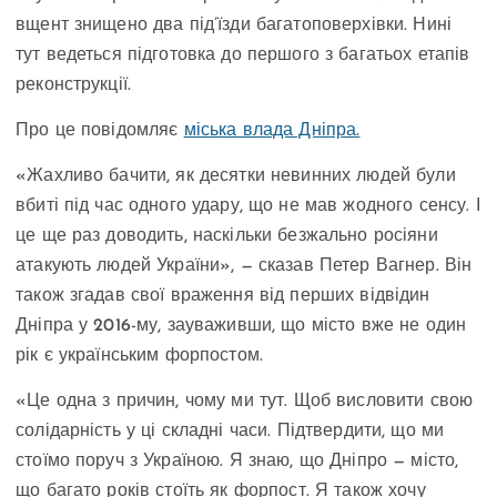
вщент знищено два під’їзди багатоповерхівки. Нині
тут ведеться підготовка до першого з багатьох етапів
реконструкції.
Про це повідомляє
міська влада Дніпра.
«Жахливо бачити, як десятки невинних людей були
вбиті під час одного удару, що не мав жодного сенсу. І
це ще раз доводить, наскільки безжально росіяни
атакують людей України», — сказав Петер Вагнер. Він
також згадав свої враження від перших відвідин
Дніпра у 2016-му, зауваживши, що місто вже не один
рік є українським форпостом.
«Це одна з причин, чому ми тут. Щоб висловити свою
солідарність у ці складні часи. Підтвердити, що ми
стоїмо поруч з Україною. Я знаю, що Дніпро — місто,
що багато років стоїть як форпост. Я також хочу