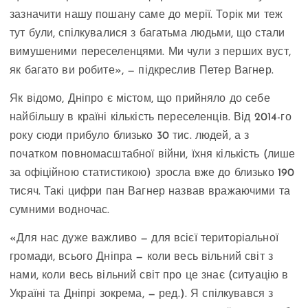
зазначити нашу пошану саме до мерії. Торік ми теж
тут були, спілкувалися з багатьма людьми, що стали
вимушеними переселенцями. Ми чули з перших вуст,
як багато ви робите», — підкреслив Петер Вагнер.
Як відомо, Дніпро є містом, що прийняло до себе
найбільшу в країні кількість переселенців. Від 2014-го
року сюди прибуло близько 30 тис. людей, а з
початком повномасштабної війни, їхня кількість (лише
за офіційною статистикою) зросла вже до близько 190
тисяч. Такі цифри пан Вагнер назвав вражаючими та
сумними водночас.
«Для нас дуже важливо — для всієї територіальної
громади, всього Дніпра — коли весь вільний світ з
нами, коли весь вільний світ про це знає (ситуацію в
Україні та Дніпрі зокрема, — ред.). Я спілкувався з