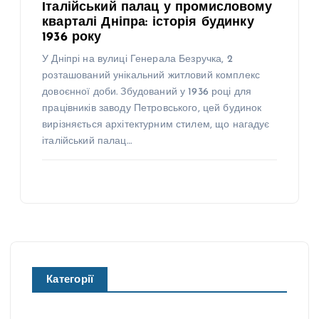
Італійський палац у промисловому
кварталі Дніпра: історія будинку
1936 року
У Дніпрі на вулиці Генерала Безручка, 2
розташований унікальний житловий комплекс
довоєнної доби. Збудований у 1936 році для
працівників заводу Петровського, цей будинок
вирізняється архітектурним стилем, що нагадує
італійський палац…
Категорії