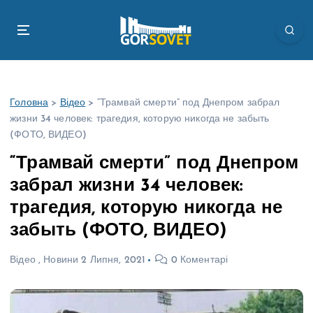
П
е
р
е
й
т
Головна
>
Відео
>
“Трамвай смерти” под Днепром забрал
и
жизни 34 человек: трагедия, которую никогда не забыть
д
(ФОТО, ВИДЕО)
о
в
“Трамвай смерти” под Днепром
м
забрал жизни 34 человек:
і
с
трагедия, которую никогда не
т
забыть (ФОТО, ВИДЕО)
у
Відео
,
Новини
2 Липня, 2021
0 Коментарі