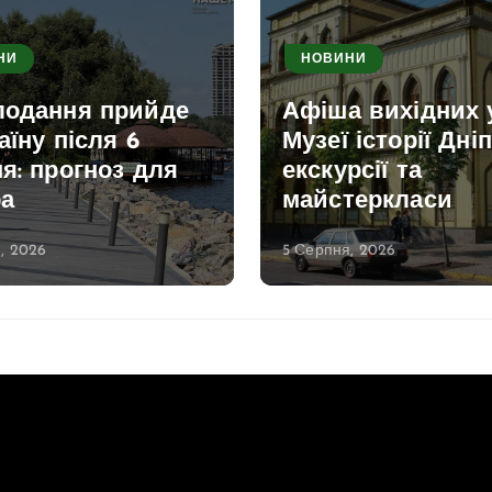
НИ
НОВИНИ
лодання прийде
Афіша вихідних 
аїну після 6
Музеї історії Дніп
я: прогноз для
екскурсії та
ра
майстеркласи
, 2026
5 Серпня, 2026