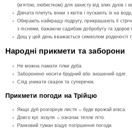
(м’ятою, любистком) для захисту від злих духів і х
Дівчата плетуть вінки з квітів і пускають їх на вод
Обирають найкращу подругу, прикрашають її стрічк
з піснями, бажаючи садибам добробуту та здоров’я
Дощ у цей день вважається символом родючості т
Народні прикмети та заборони
Не можна ламати гілки дуба.
Заборонено носити брудний або зношений одяг.
Слід уникати сварок та суперечок.
Прикмети погоди на Трійцю
Якщо дуб розгорнув листя — буде врожай вівса.
Довго кує зозуля — означає тепле літо.
Ранковий туман віщує погіршення погоди.