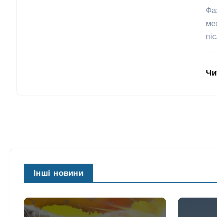
Фа
ме
пі
Чи
Інші новини