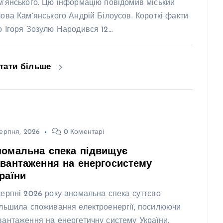
м’янського. Цю інформацію повідомив міський
лова Кам’янського Андрій Білоусов. Короткі факти
о Ігоря Зозулю Народився 12…
тати більше
ерпня, 2026
0 Коментарі
номальна спека підвищує
вантаження на енергосистему
раїни
серпні 2026 року аномальна спека суттєво
ільшила споживання електроенергії, посилюючи
вантаження на енергетичну систему України.