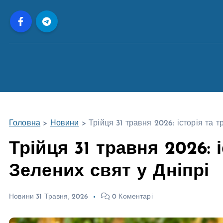
П
е
р
е
й
т
и
д
о
Головна
>
Новини
>
Трійця 31 травня 2026: історія та т
в
м
Трійця 31 травня 2026: і
і
Зелених свят у Дніпрі
с
т
у
Новини
31 Травня, 2026
0 Коментарі