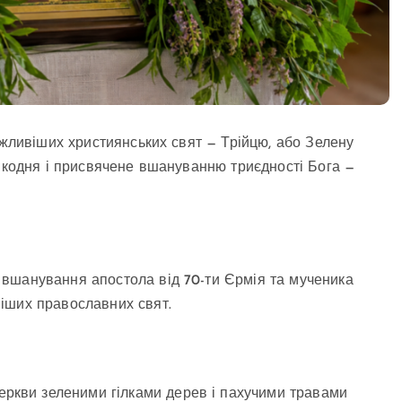
ажливіших християнських свят — Трійцю, або Зелену
ликодня і присвячене вшануванню триєдності Бога —
вшанування апостола від 70-ти Єрмія та мученика
іших православних свят.
еркви зеленими гілками дерев і пахучими травами