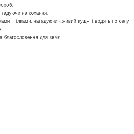
вороб.
у, гадуючи на кохання.
ами і гілками, нагадуючи «живий кущ», і водять по селу
.
а благословення для землі.