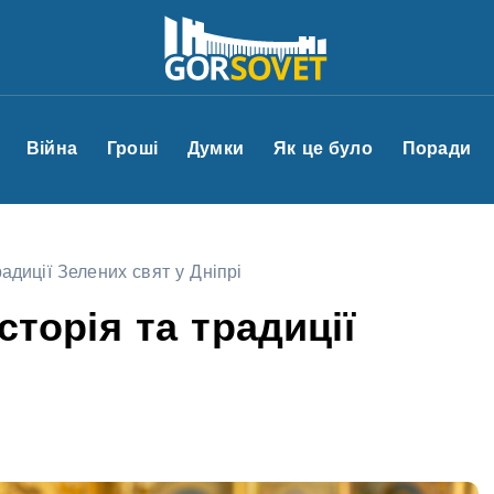
Війна
Гроші
Думки
Як це було
Поради
радиції Зелених свят у Дніпрі
сторія та традиції