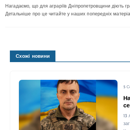
Нагадаємо, що для аграріїв Дніпропетровщини діють гр
Детальніше про це читайте у наших попередніх матеріа
Схожі новини
5 С
На
се
13
за