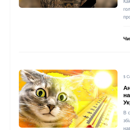
Ка
го
пр
Чи
5 С
А
на
Ук
В 
зб
на