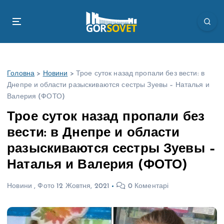
П
е
р
е
й
т
Головна
>
Новини
>
Трое суток назад пропали без вести: в
и
Днепре и области разыскиваются сестры Зуевы – Наталья и
д
Валерия (ФОТО)
о
в
Трое суток назад пропали без
м
вести: в Днепре и области
і
с
разыскиваются сестры Зуевы –
т
Наталья и Валерия (ФОТО)
у
Новини
,
Фото
12 Жовтня, 2021
0 Коментарі