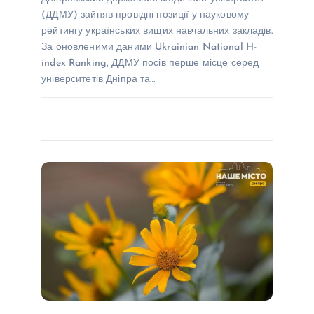
(ДДМУ) зайняв провідні позиції у науковому
рейтингу українських вищих навчальних закладів.
За оновленими даними Ukrainian National H-
index Ranking, ДДМУ посів перше місце серед
університетів Дніпра та…