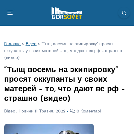
П
е
р
е
й
т
Головна
>
Відео
>
“Тыщ восемь на экипировку” просят
и
оккупанты у своих матерей – то, что дают вс рф – страшно
д
(видео)
о
в
“Тыщ восемь на экипировку”
м
просят оккупанты у своих
і
с
матерей – то, что дают вс рф –
т
страшно (видео)
у
Відео
,
Новини
11 Травня, 2022
0 Коментарі