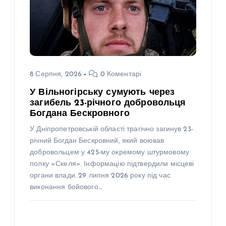
8 Серпня, 2026
0 Коментарі
У Вільногірську сумують через
загибель 23-річного добровольця
Богдана Бескровного
У Дніпропетровській області трагічно загинув 23-
річний Богдан Бескровний, який воював
добровольцем у 425-му окремому штурмовому
полку «Скеля». Інформацію підтвердили місцеві
органи влади. 29 липня 2026 року під час
виконання бойового…