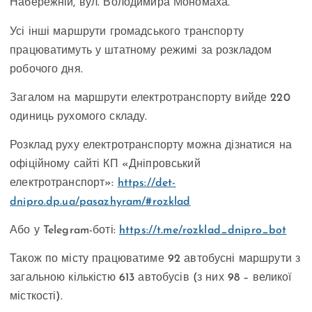
Набережній, вул. Володимира Мономаха.
Усі інші маршрути громадського транспорту
працюватимуть у штатному режимі за розкладом
робочого дня.
Загалом на маршрути електротранспорту вийде 220
одиниць рухомого складу.
Розклад руху електротранспорту можна дізнатися на
офіційному сайті КП «Дніпровський
електротранспорт»:
https://det-
dnipro.dp.ua/pasazhyram/#rozklad
Або у Telegram-боті:
https://t.me/rozklad_dnipro_bot
Також по місту працюватиме 92 автобусні маршрути з
загальною кількістю 613 автобусів (з них 98 – великої
місткості).