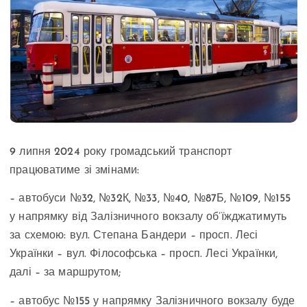
9 липня 2024 року громадський транспорт
працюватиме зі змінами:
– автобуси №32, №32К, №33, №40, №87Б, №109, №155
у напрямку від Залізничного вокзалу об’їжджатимуть
за схемою: вул. Степана Бандери – просп. Лесі
Українки – вул. Філософська – просп. Лесі Українки,
далі – за маршрутом;
– автобус №155 у напрямку Залізничного вокзалу буде