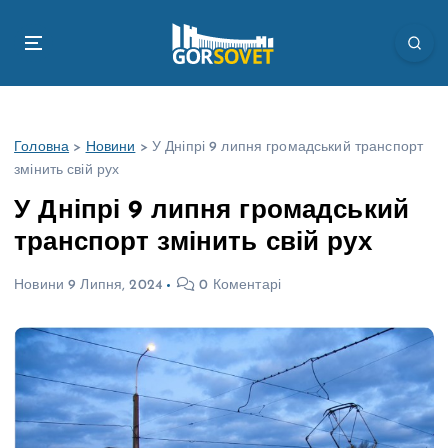
П
е
р
е
й
т
Головна
>
Новини
>
У Дніпрі 9 липня громадський транспорт
и
змінить свій рух
д
о
У Дніпрі 9 липня громадський
в
транспорт змінить свій рух
м
і
Новини
9 Липня, 2024
0 Коментарі
с
т
у