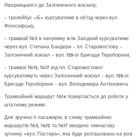
Яворницького до Залізничного вокзалу;
– тролейбус «Б» курсуватиме в обʼїзд через вул.
Філософську;
– трамвай №5 в напрямку ж/м Західний курсуватиме
через вул. Степана Бандери – пл. Старомостову –
Залізничний вокзал – вул. 128-ої Бригади Тероборони;
– трамваї №12, №17 від пл. Старомостової
курсуватимуть через Залізничний вокзал – вул. 128-ої
Бригади Тероборони – вул. Володимира Антоновича.
Трамвайний маршрут №14 повертається до роботи у
штатному режимі.
Для зручності пасажирів, в схему трамвайних
маршрутів №5, №12 та №17 введено тимчасову
зупинку «вул. Пастера», яка буде розташована на розі