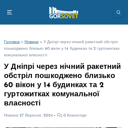
П
е
р
е
й
т
Головна
>
Новини
>
У Дніпрі через нічний ракетний обстріл
и
пошкоджено близько 60 вікон у 14 будинках та 2 гуртожитках
д
комунальної власності
о
в
У Дніпрі через нічний ракетний
м
обстріл пошкоджено близько
і
с
60 вікон у 14 будинках та 2
т
гуртожитках комунальної
у
власності
Новини
27 Вересня, 2024
0 Коментарі