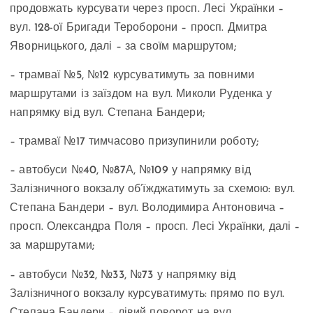
продовжать курсувати через просп. Лесі Українки –
вул. 128-ої Бригади Тероборони – просп. Дмитра
Яворницького, далі – за своїм маршрутом;
– трамваї №5, №12 курсуватимуть за повними
маршрутами із заїздом на вул. Миколи Руденка у
напрямку від вул. Степана Бандери;
– трамваї №17 тимчасово призупинили роботу;
– автобуси №40, №87А, №109 у напрямку від
Залізничного вокзалу об’їжджатимуть за схемою: вул.
Степана Бандери – вул. Володимира Антоновича –
просп. Олександра Поля – просп. Лесі Українки, далі –
за маршрутами;
– автобуси №32, №33, №73 у напрямку від
Залізничного вокзалу курсуватимуть: прямо по вул.
Степана Бандери – лівий поворот на вул.