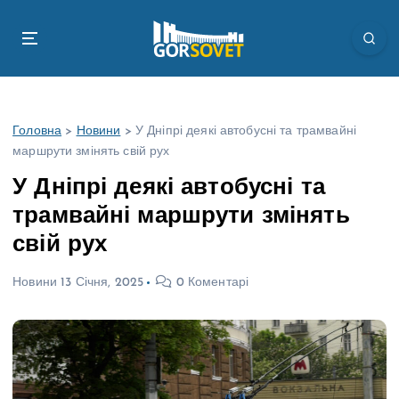
П
е
р
е
й
т
Головна
>
Новини
>
У Дніпрі деякі автобусні та трамвайні
и
маршрути змінять свій рух
д
о
У Дніпрі деякі автобусні та
в
трамвайні маршрути змінять
м
і
свій рух
с
т
Новини
13 Січня, 2025
0 Коментарі
у