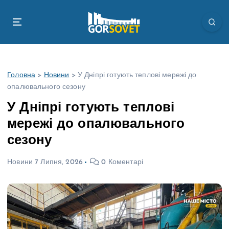
П
е
р
е
й
т
Головна
>
Новини
>
У Дніпрі готують теплові мережі до
и
опалювального сезону
д
о
У Дніпрі готують теплові
в
мережі до опалювального
м
і
сезону
с
т
Новини
7 Липня, 2026
0 Коментарі
у