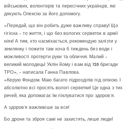
військових, волонтерів та пересічних українців, які
дякують Олексію за його допомогу.
«Передай, що він робить дуже важливу справу! Що
гігієна – то життя, і що без вологих серветок в армії
ніяк! А тим, хто насміхається, рекомендую залізти у
землянку і пожити там хоча б тиждень без води і
можливості протерти руки та обличчя. Малий –
великий молодець! Уклін йому і вам від 128 бригади
ТРО», – написала Ганна Павлова.
«Керую Фондом. Маю багато підрозділів під опікою. І
абсолютно всі просять вологі серветки! Це одна з тих
речей, яка допомагає їм піклуватися про здоров’я.
А здоров’я важливіше за все!
Бо дрони та зброя самі не захистять, лише люди!