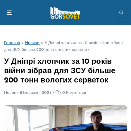
П
е
р
е
й
т
Головна
>
Новини
>
У Дніпрі хлопчик за 10 років війни зібрав
и
для ЗСУ більше 200 тонн вологих серветок
д
о
У Дніпрі хлопчик за 10 років
в
війни зібрав для ЗСУ більше
м
і
200 тонн вологих серветок
с
т
Новини
8 Березня, 2024
0 Коментарі
у