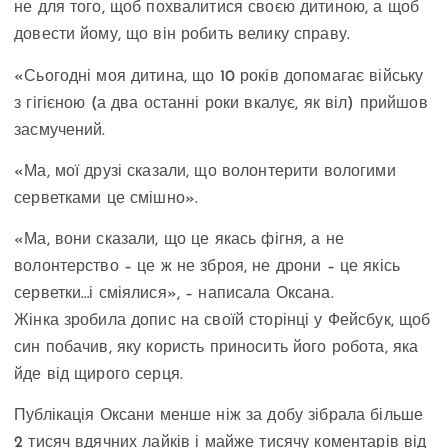
не для того, щоб похвалитися своєю дитиною, а щоб
довести йому, що він робить велику справу.
«Сьогодні моя дитина, що 10 років допомагає війську
з гігієною (а два останні роки вкалує, як віл) прийшов
засмучений.
«Ма, мої друзі сказали, що волонтерити вологими
серветками це смішно».
«Ма, вони сказали, що це якась фігня, а не
волонтерство – це ж не зброя, не дрони – це якісь
серветки…і сміялися», – написала Оксана.
Жінка зробила допис на своїй сторінці у Фейсбук, щоб
син побачив, яку користь приносить його робота, яка
йде від щирого серця.
Публікація Оксани менше ніж за добу зібрала більше
2 тисяч вдячних лайків і майже тисячу коментарів від