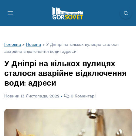
П
е
р
е
й
т
Головна
>
Новини
>
У Дніпрі на кількох вулицях сталося
и
аварійне відключення води: адреси
д
о
У Дніпрі на кількох вулицях
в
сталося аварійне відключення
м
і
води: адреси
с
т
Новини
13 Листопада, 2022
0 Коментарі
у