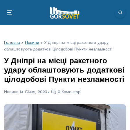
П
е
р
е
й
т
Головна
>
Новини
>
У Дніпрі на місці ракетного удару
и
облаштовують додаткові цілодобові Пункти незламності
д
о
У Дніпрі на місці ракетного
в
удару облаштовують додаткові
м
і
цілодобові Пункти незламності
с
т
Новини
14 Січня, 2023
0 Коментарі
у