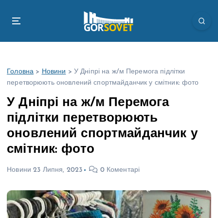
П
е
р
е
й
т
Головна
>
Новини
>
У Дніпрі на ж/м Перемога підлітки
и
перетворюють оновлений спортмайданчик у смітник: фото
д
о
У Дніпрі на ж/м Перемога
в
підлітки перетворюють
м
і
оновлений спортмайданчик у
с
смітник: фото
т
у
Новини
23 Липня, 2023
0 Коментарі