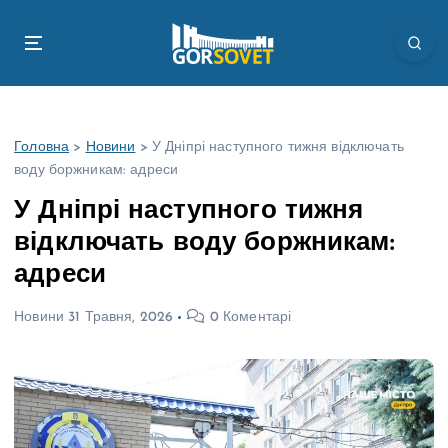
П
е
р
е
й
т
Головна
>
Новини
>
У Дніпрі наступного тижня відключать
и
воду боржникам: адреси
д
о
У Дніпрі наступного тижня
в
відключать воду боржникам:
м
і
адреси
с
т
Новини
31 Травня, 2026
0 Коментарі
у