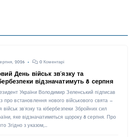
ерпня, 2026
0 Коментарі
вий День військ зв’язку та
бербезпеки відзначатимуть 8 серпня
езидент України Володимир Зеленський підписав
аз про встановлення нового військового свята —
я військ зв’язку та кібербезпеки Збройних сил
раїни, яке відзначатиметься щороку 8 серпня. Про
ято Згідно з указом,…