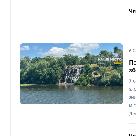
Чи
6 С
По
зб
7 
ат
зн
мі
Ді