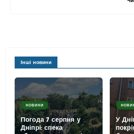
Чи
Інші новини
НОВИНИ
НОВИ
Погода 7 серпня у
У Дні
Дніпрі: спека
покрі