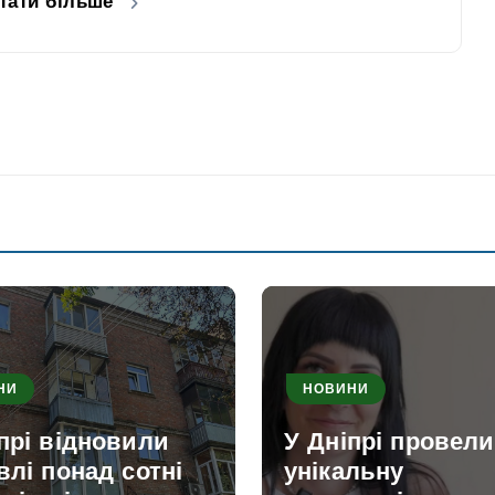
тати більше
НИ
НОВИНИ
прі відновили
У Дніпрі провели
влі понад сотні
унікальну