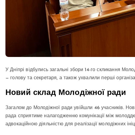
У Дніпрі відбулись загальні збори 14-го скликання Моло
— голову та секретаря, а також ухвалили перші організа
Новий склад Молодіжної ради
Загалом до Молодіжної ради увійшли 46 учасників. Но
рада сприятиме налагодженню комунікації між молоддю
адвокаційною діяльністю для реалізації молодіжних ініц