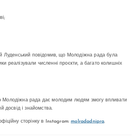
і;
ій Луденський повідомив, що Молодіжна рада була
сники реалізували численні проєкти, а багато колишніх
о Молодіжна рада дає молодим людям змогу впливати
й досвід і знайомства.
фіційну сторінку в Instagram:
molradadnipra
.