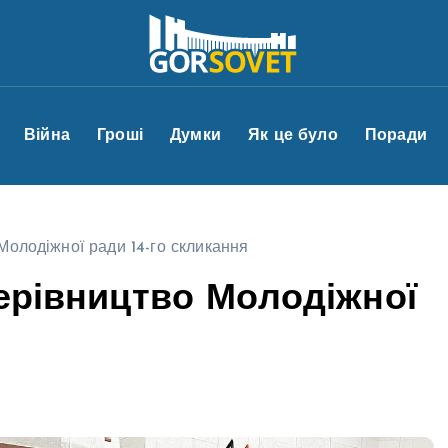
Війна
Гроші
Думки
Як це було
Поради
Молодіжної ради 14-го скликання
керівництво Молодіжної