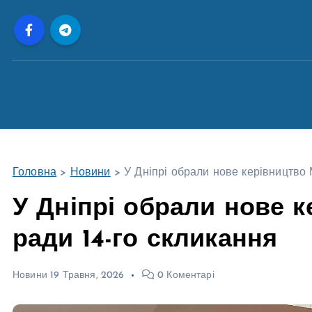
П
е
р
е
й
т
и
д
о
Головна
>
Новини
>
У Дніпрі обрали нове керівництво 
в
м
У Дніпрі обрали нове 
і
ради 14-го скликання
с
т
у
Новини
19 Травня, 2026
0 Коментарі