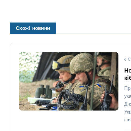
Схожі новини
6 С
Но
кі
Пр
ук
Дн
Ук
св