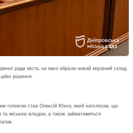
діжної ради міста, на яких обрали новий керівний склад
ційні рішення.
вим головою став Олексій Юхно, який наголосив, що
 та міською владою, а також займатиметься
іатив.