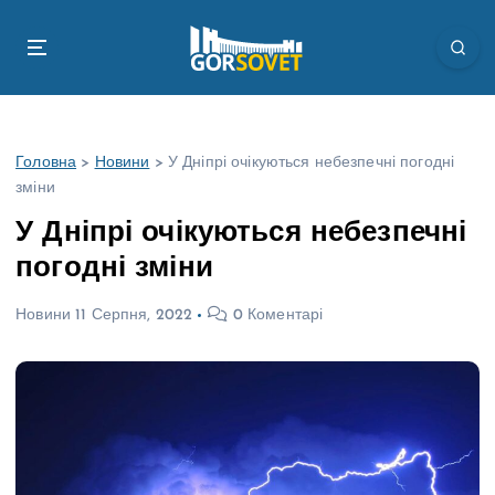
П
е
р
е
й
т
Головна
>
Новини
>
У Дніпрі очікуються небезпечні погодні
и
зміни
д
о
У Дніпрі очікуються небезпечні
в
погодні зміни
м
і
Новини
11 Серпня, 2022
0 Коментарі
с
т
у