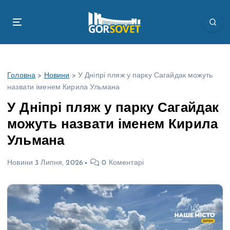
П
е
р
е
й
т
Головна
>
Новини
>
У Дніпрі пляж у парку Сагайдак можуть
и
назвати іменем Кирила Ульмана
д
о
У Дніпрі пляж у парку Сагайдак
в
можуть назвати іменем Кирила
м
і
Ульмана
с
т
Новини
3 Липня, 2026
0 Коментарі
у