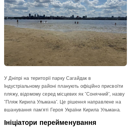
У Дніпрі на території парку Сагайдак в
Індустріальному районі планують офіційно присвоїти
пляжу, відомому серед місцевих як “Сонячний”, назву
“Пляж Кирила Ульмана”. Це рішення направлене на
вшанування пам’яті Героя України Кирила Ульмана.
Ініціатори перейменування