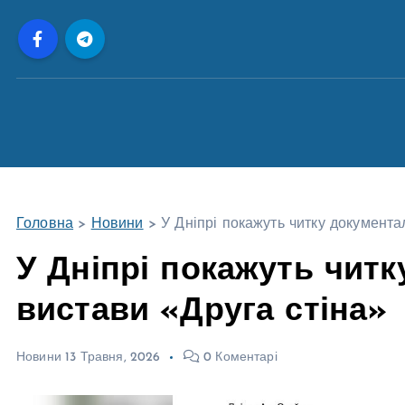
П
е
р
е
й
т
и
д
о
Головна
>
Новини
>
У Дніпрі покажуть читку документа
в
м
У Дніпрі покажуть чит
і
вистави «Друга стіна»
с
т
у
Новини
13 Травня, 2026
0 Коментарі