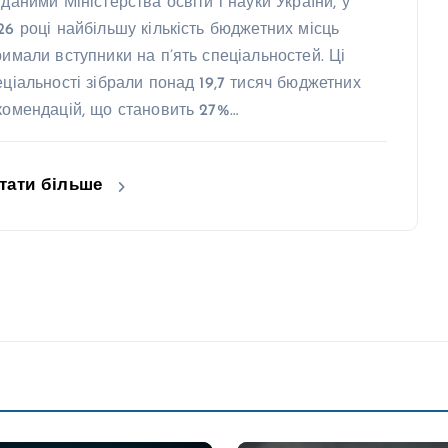
 даними Міністерства освіти і науки України, у
26 році найбільшу кількість бюджетних місць
римали вступники на п’ять спеціальностей. Ці
еціальності зібрали понад 19,7 тисяч бюджетних
комендацій, що становить 27%…
тати більше