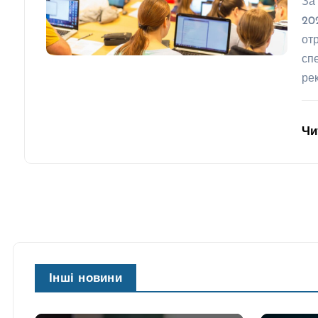
За
20
от
сп
ре
Чи
Інші новини