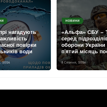
НИ
НОВИНИ
прі нагадують
«Альфа» СБУ — 
важливість
серед підрозділі
асної повірки
оборони України
льників води
п’ятий місяць по
, 2026
8 Серпня, 2026