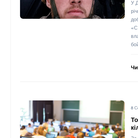
У 
рі
до
«С
вл
бо
Чи
8 С
То
кі