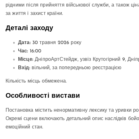
рідними після прийняття військової служби, а також ці
за життя і захист країни.
Деталі заходу
Дата:
30 травня 2026 року
Час:
16:00
Місце:
ДніпроАртСтейдж, узвіз Крутогірний 9, Дніп
Вхід:
вільний, за попередньою реєстрацією
Кількість місць обмежена.
Особливості вистави
Постановка містить ненормативну лексику та уривки рос
Окремі сцени включають детальний опис наслідків бойо
емоційний стан.