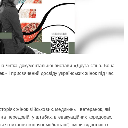
на читка документальної вистави «Друга стіна. Вона
к» і присвячений досвіду українських жінок під час
оріях жінок-військових, медикинь і ветеранок, які
на передовій, у штабах, в евакуаційних коридорах,
ся питання жіночої мобілізації, зміни відносин із