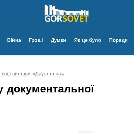
Війна
Гроші
Думки
Як це було
Поради
льної вистави «Друга стіна»
ку документальної