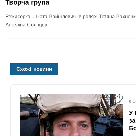
Творча група
Режисерка – Ната Вайнілович. У ролях: Тетяна Вахненко
Ангеліна Солнцев.
Схожі новини
8 С
У 
за
Бо