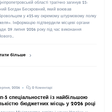
Дніпропетровській області трагічно загинув 23-
чний Богдан Бескровний, який воював
бровольцем у 425-му окремому штурмовому полку
келя». Інформацію підтвердили місцеві органи
ади. 29 липня 2026 року під час виконання
йового…
тати більше
ерпня, 2026
0 Коментарі
п-5 спеціальностей із найбільшою
лькістю бюджетних місць у 2026 році