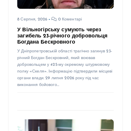
8 Серпня, 2026
0 Коментарі
У Вільногірську сумують через
загибель 23-річного добровольця
Богдана Бескровного
У Дніпропетровській області трагічно загинув 23-
річний Богдан Бескровний, який воював
добровольцем у 425-му окремому штурмовому
полку «Скеля». Інформацію підтвердили місцеві
органи влади. 29 липня 2026 року під час
виконання бойового…