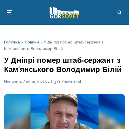
П
е
р
е
й
т
Головна
>
Новини
>
У Дніпрі помер штаб-сержант з
и
Кам’янського Володимир Білій
д
о
У Дніпрі помер штаб-сержант з
в
Кам’янського Володимир Білій
м
і
Новини
4 Липня, 2026
0 Коментарі
с
т
у