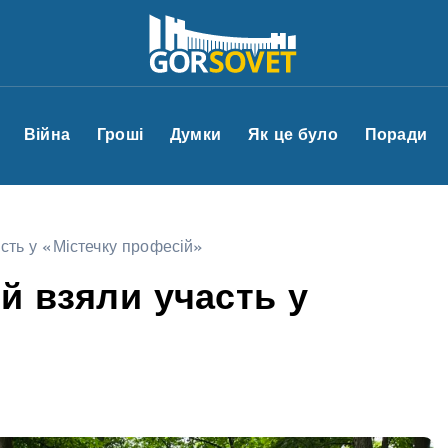
Війна
Гроші
Думки
Як це було
Поради
асть у «Містечку професій»
ей взяли участь у