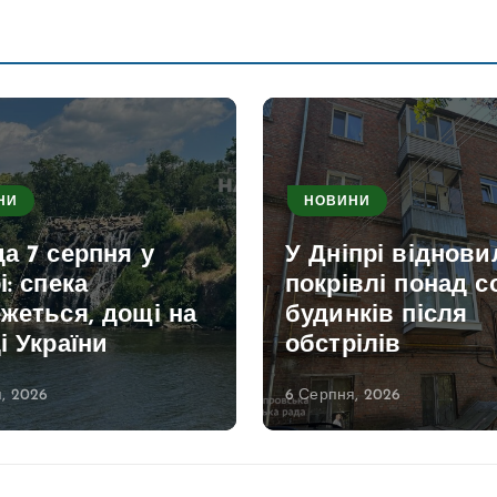
НИ
НОВИНИ
прі відновили
У Дніпрі провели
влі понад сотні
унікальну
ків після
ендоскопічну
ілів
операцію дитині
, 2026
6 Серпня, 2026