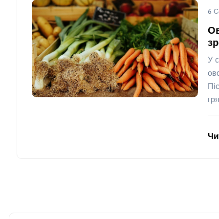
6 С
Ов
зр
У 
ов
Пі
гр
Чи