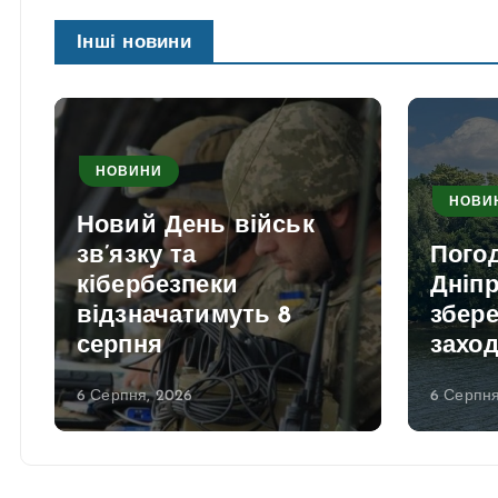
Інші новини
НОВИНИ
НОВИ
Погода 7 серпня у
У Дні
Дніпрі: спека
покрі
збережеться, дощі на
будин
заході України
обстр
6 Серпня, 2026
6 Серпня