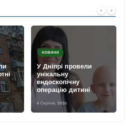
НОВИНИ
У бою загинув
військовий з
Дніпропетровщини:
залишилась родина
6 Серпня, 2026