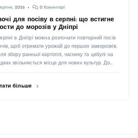
ерпня, 2026
0 Коментарі
очі для посіву в серпні: що встигне
ости до морозів у Дніпрі
серпні в Дніпрі можна розпочати повторний посів
очів, щоб отримати урожай до перших заморозків.
сля збору ранньої картоплі, часнику та цибулі на
ядках звільняється місце для нових культур. До…
тати більше