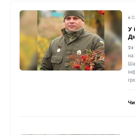
6 С
У 
Д
24
на
Ша
ін
гр
Чи