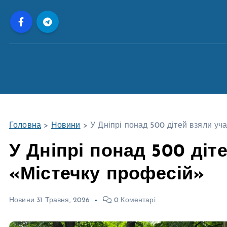
П
е
р
е
й
т
и
д
о
Головна
>
Новини
>
У Дніпрі понад 500 дітей взяли уч
в
м
У Дніпрі понад 500 діт
і
«Містечку професій»
с
т
у
Новини
31 Травня, 2026
0 Коментарі