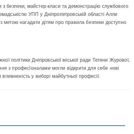
тя з безпеки, майстер-класи та демонстрацію службового
громадськістю УПП у Дніпропетровській області Алли
ь з метою нагадати дітям про правила безпеки доступно
ної політики Дніпровської міської ради Тетяни Журової,
ання з професіоналами могли відкрити для себе нові
 впевненість у виборі майбутньої професії.