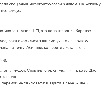
дали спеціальні мікроконтроллери з чипом. На кожному
 все фіксує.
мотивовані, активні. Ті, хто налаштований боротися.
 час, роззнайомилися з іншими учнями. Спочатку
мчала на точку. Аби швидко пройти дистанцію», –
чки.
агання чудові. Спортивне орієнтування – цікаве. Дає
ав хлопець.
 перемог: не хвилюватися, вірити в себе. А ще –