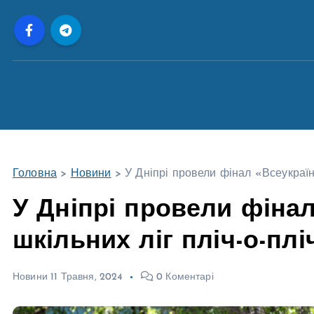
П
е
р
е
й
т
и
д
о
Головна
>
Новини
>
У Дніпрі провели фінал «Всеукраїнс
в
м
У Дніпрі провели фіна
і
шкільних ліг пліч-о-плі
с
т
у
Новини
11 Травня, 2024
0 Коментарі