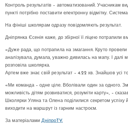
Контроль результатів – автоматизований. Учасникам ви
пункті потрібно поставити електронну відмітку. Система
На фініші школярам одразу повідомляють результат.
Дніпрянка Єсенія каже, до збірної її ліцею потрапили в
«Дуже рада, що потрапила на змагання. Круто провели
аналізувала, думала, уважно дивилась на мапу. І далі 
розповіла школярка.
Артем вже знає свій результат – 4.22 хв. Знайшов усі то
«Ми команда – одне ціле. Вболівали один за одного. Зм
можливість дітям розвиватися, розуміти карту», – сказ
Школярки Уляна та Олена поділилися секретом успіху й
виходити на маршрут із гарним настроєм.
За матеріалами
ДніпроTV.