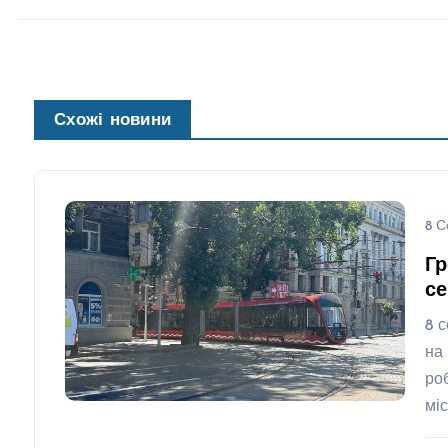
Схожі новини
8 С
Гр
се
8 
на
ро
мі