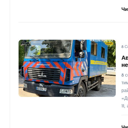
Чи
8 С
Ав
не
8 
ти
ра
«Д
11,
Чи