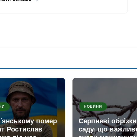
НИ
НОВИНИ
м’янському помер
Серпневі обрізк
ат Ростислав
саду: що важлив