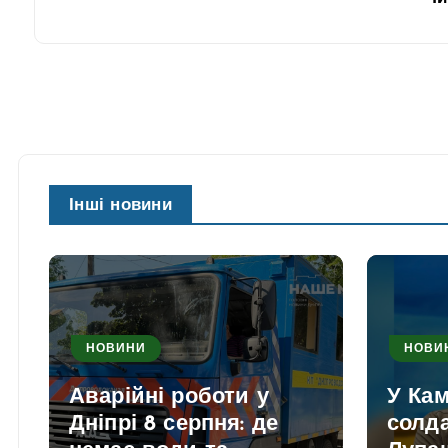
Інші новини
НОВИНИ
НОВИ
Аварійні роботи у
У Ка
Дніпрі 8 серпня: де
солд