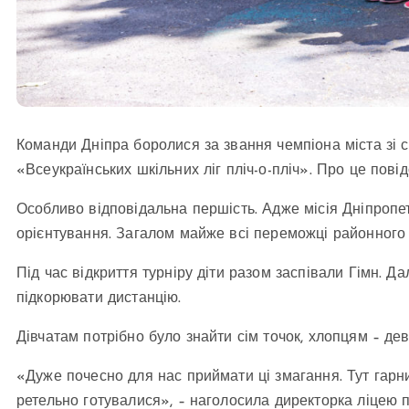
Команди Дніпра боролися за звання чемпіона міста зі с
«Всеукраїнських шкільних ліг пліч-о-пліч». Про це пов
Особливо відповідальна першість. Адже місія Дніпропе
орієнтування. Загалом майже всі переможці районного е
Під час відкриття турніру діти разом заспівали Гімн. Д
підкорювати дистанцію.
Дівчатам потрібно було знайти сім точок, хлопцям – дев’
«Дуже почесно для нас приймати ці змагання. Тут гарний 
ретельно готувалися», – наголосила директорка ліцею п