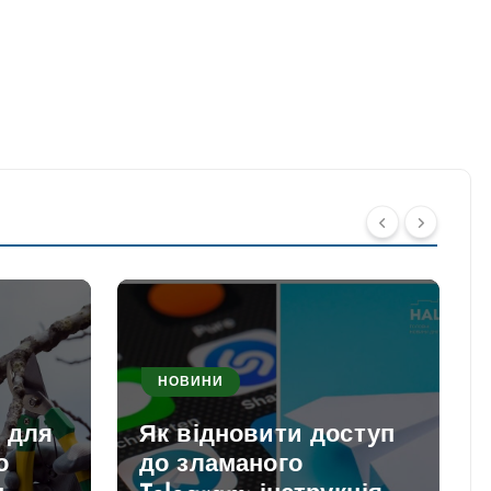
НОВИНИ
и для
Як відновити доступ
о
до зламаного