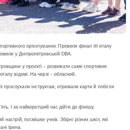
портивного орієнтування. Провели фінал III етапу
ідомили у Дніпропетровській ОВА.
тровщини у проєкті – розвивати саме спортивне
тапу відомі. На черзі – обласний.
алі прослухали інструктаж, отримали карти й побігли
ять. І за найкоротший час дійти до фінішу.
настрій, посмішки учнів. Збірні різних шкіл, які
ані Ірина.