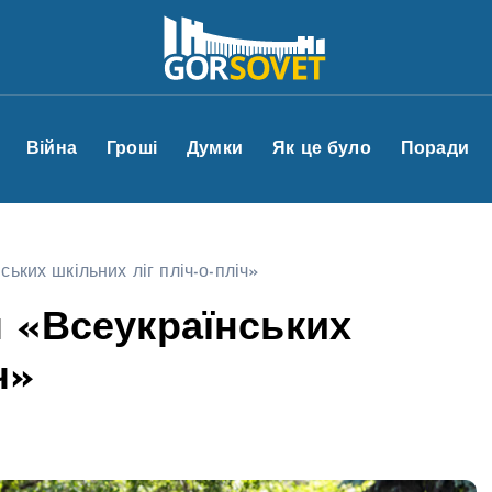
Війна
Гроші
Думки
Як це було
Поради
ьких шкільних ліг пліч-о-пліч»
л «Всеукраїнських
ч»