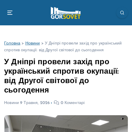
П
е
р
е
й
т
Головна
>
Новини
>
У Дніпрі провели захід про український
и
спротив окупації: від Другої світової до сьогодення
д
о
У Дніпрі провели захід про
в
український спротив окупації:
м
і
від Другої світової до
с
сьогодення
т
у
Новини
9 Травня, 2026
0 Коментарі