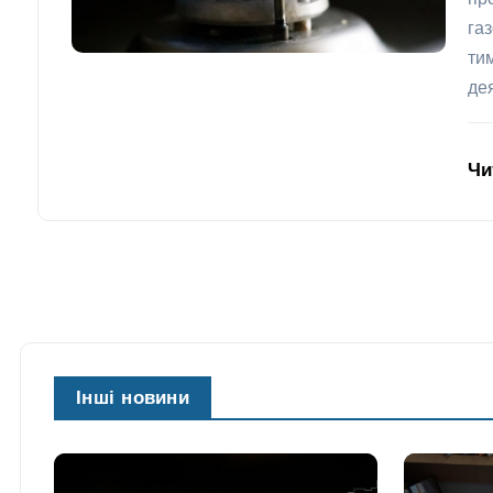
га
ти
де
Чи
Інші новини