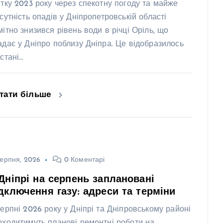
ітку 2023 року через спекотну погоду та майже
дсутність опадів у Дніпропетровській області
мітно знизився рівень води в річці Оріль, що
адає у Дніпро поблизу Дніпра. Це відобразилось
 стані…
тати більше
ерпня, 2026
0 Коментарі
Дніпрі на серпень заплановані
дключення газу: адреси та терміни
серпні 2026 року у Дніпрі та Дніпровському районі
оходитимуть планові ремонтні роботи на