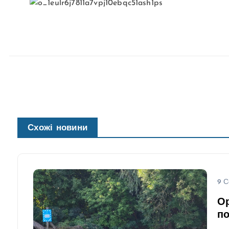
Схожі новини
9 С
Ор
по