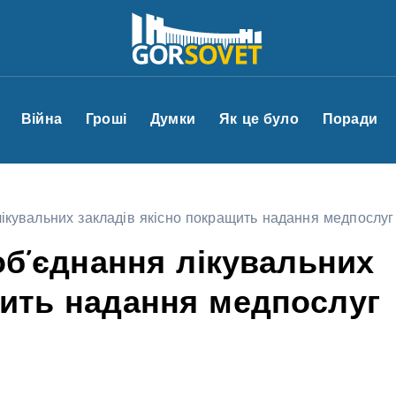
Війна
Гроші
Думки
Як це було
Поради
 лікувальних закладів якісно покращить надання медпослу
 об’єднання лікувальних
щить надання медпослуг