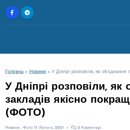
П
е
р
е
й
т
и
д
о
Головна
>
Новини
>
У Дніпрі розповіли, як об’єднання
в
м
У Дніпрі розповіли, як
і
закладів якісно покра
с
т
(ФОТО)
у
Новини
,
Фото
17 Лютого, 2021
0 Коментарі