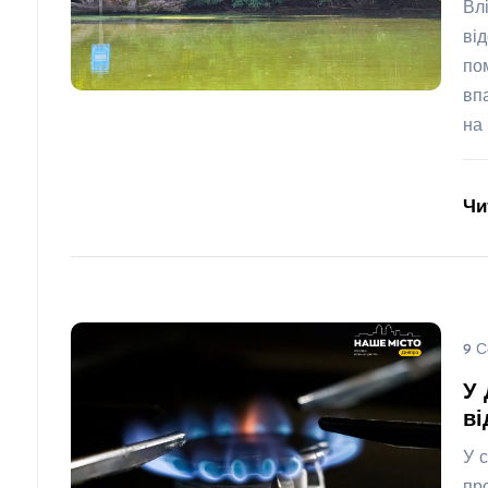
Вл
ві
по
вп
на
Чи
9 С
У 
ві
У 
пр