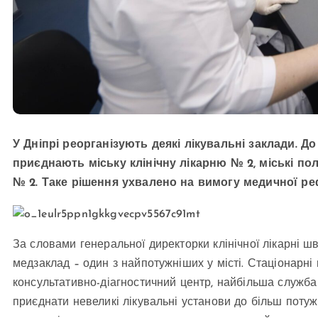
У Дніпрі реорганізують деякі лікувальні заклади. Д
приєднають міську клінічну лікарню № 2, міські полі
№ 2. Таке рішення ухвалено на вимогу медичної р
За словами генеральної директорки клінічної лікарні шв
медзаклад – один з найпотужніших у місті. Стаціонарні
консультативно-діагностичний центр, найбільша служба а
приєднати невеликі лікувальні установи до більш потуж