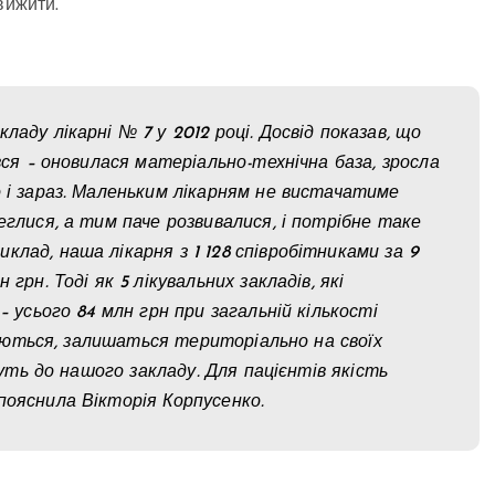
вижити.
аду лікарні № 7 у 2012 році. Досвід показав, що
вся – оновилася матеріально-технічна база, зросла
о і зараз. Маленьким лікарням не вистачатиме
еглися, а тим паче розвивалися, і потрібне таке
лад, наша лікарня з 1 128 співробітниками за 9
грн. Тоді як 5 лікувальних закладів, які
– усього 84 млн грн при загальній кількості
днуються, залишаться територіально на своїх
дуть до нашого закладу. Для пацієнтів якість
пояснила Вікторія Корпусенко.