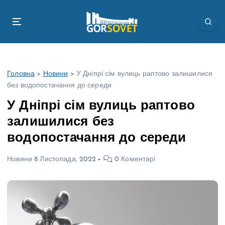
П
е
р
е
й
т
Головна
>
Новини
>
У Дніпрі сім вулиць раптово залишилися
и
без водопостачання до середи
д
о
У Дніпрі сім вулиць раптово
в
залишилися без
м
і
водопостачання до середи
с
т
Новини
8 Листопада, 2022
0 Коментарі
у