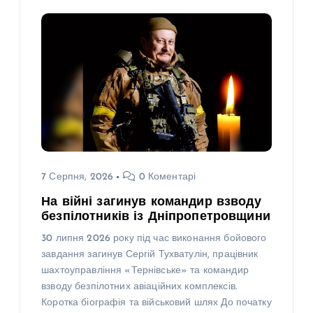
7 Серпня, 2026
0 Коментарі
На війні загинув командир взводу
безпілотників із Дніпропетровщини
30 липня 2026 року під час виконання бойового
завдання загинув Сергій Тухватулін, працівник
шахтоуправління «Тернівське» та командир
взводу безпілотних авіаційних комплексів.
Коротка біографія та військовий шлях До початку