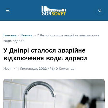
П
е
р
е
й
т
Головна
>
Новини
>
У Дніпрі сталося аварійне відключення
и
води: адреси
д
о
У Дніпрі сталося аварійне
в
відключення води: адреси
м
і
Новини
11 Листопада, 2022
0 Коментарі
с
т
у